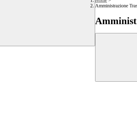
Home
>
Amministrazione Tra
Amministr