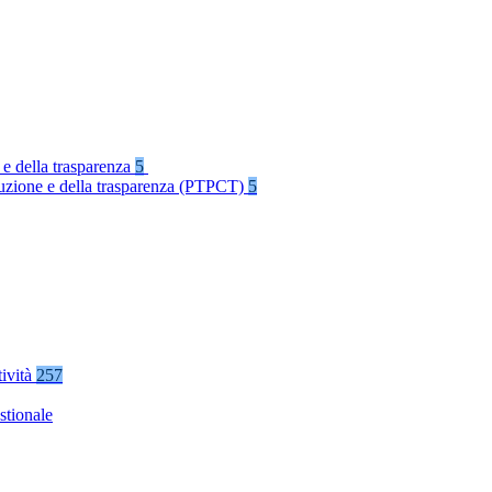
 e della trasparenza
5
rruzione e della trasparenza (PTPCT)
5
tività
257
stionale