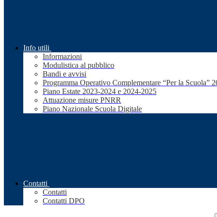
Info utili
Informazioni
Modulistica al pubblico
Bandi e avvisi
Programma Operativo Complementare “Per la Scuola” 
Piano Estate 2023-2024 e 2024-2025
Attuazione misure PNRR
Piano Nazionale Scuola Digitale
Contatti
Contatti
Contatti DPO