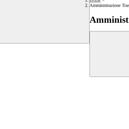
Home
>
Amministrazione Tra
Amministr