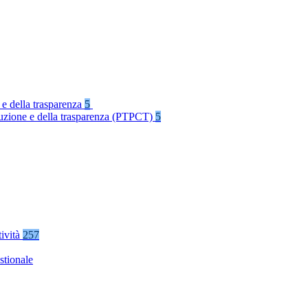
 e della trasparenza
5
rruzione e della trasparenza (PTPCT)
5
tività
257
stionale