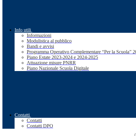
Info utili
Informazioni
Modulistica al pubblico
Bandi e avvisi
Programma Operativo Complementare “Per la Scuola” 
Piano Estate 2023-2024 e 2024-2025
Attuazione misure PNRR
Piano Nazionale Scuola Digitale
Contatti
Contatti
Contatti DPO