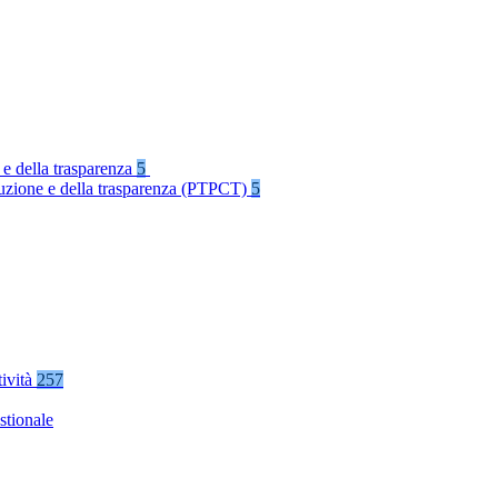
 e della trasparenza
5
rruzione e della trasparenza (PTPCT)
5
tività
257
stionale