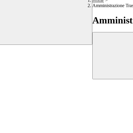
Home
>
Amministrazione Tra
Amministr