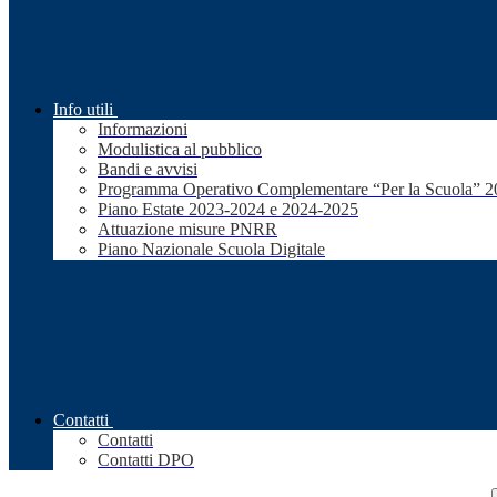
Info utili
Informazioni
Modulistica al pubblico
Bandi e avvisi
Programma Operativo Complementare “Per la Scuola” 
Piano Estate 2023-2024 e 2024-2025
Attuazione misure PNRR
Piano Nazionale Scuola Digitale
Contatti
Contatti
Contatti DPO