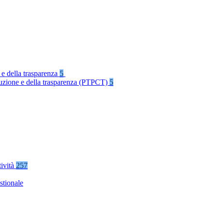
 e della trasparenza
5
rruzione e della trasparenza (PTPCT)
5
tività
257
stionale