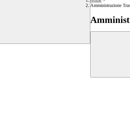
Home
>
Amministrazione Tra
Amministr