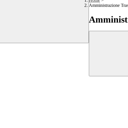
Home
>
Amministrazione Tra
Amministr