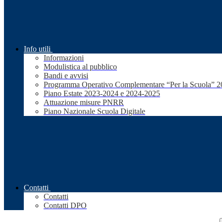
Info utili
Informazioni
Modulistica al pubblico
Bandi e avvisi
Programma Operativo Complementare “Per la Scuola” 
Piano Estate 2023-2024 e 2024-2025
Attuazione misure PNRR
Piano Nazionale Scuola Digitale
Contatti
Contatti
Contatti DPO