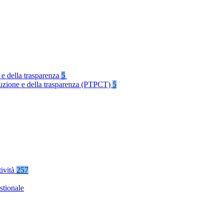
 e della trasparenza
5
rruzione e della trasparenza (PTPCT)
5
tività
257
stionale