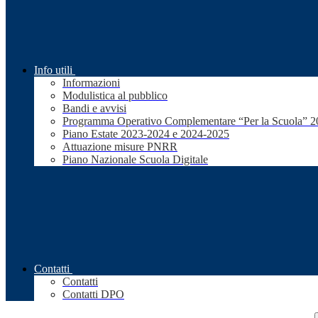
Info utili
Informazioni
Modulistica al pubblico
Bandi e avvisi
Programma Operativo Complementare “Per la Scuola” 
Piano Estate 2023-2024 e 2024-2025
Attuazione misure PNRR
Piano Nazionale Scuola Digitale
Contatti
Contatti
Contatti DPO