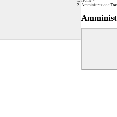
Home
>
Amministrazione Tra
Amministr