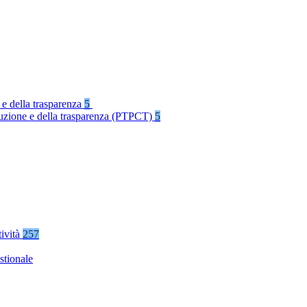
 e della trasparenza
5
rruzione e della trasparenza (PTPCT)
5
tività
257
stionale