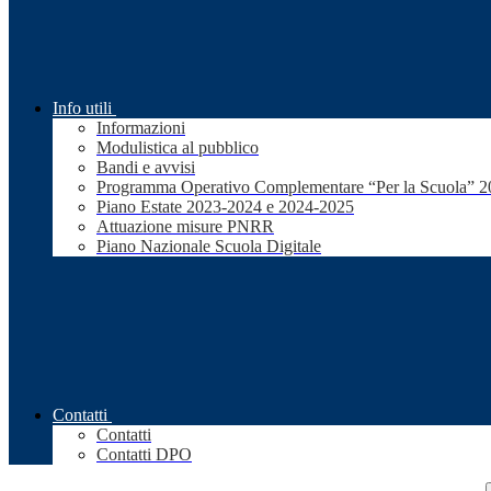
Info utili
Informazioni
Modulistica al pubblico
Bandi e avvisi
Programma Operativo Complementare “Per la Scuola” 
Piano Estate 2023-2024 e 2024-2025
Attuazione misure PNRR
Piano Nazionale Scuola Digitale
Contatti
Contatti
Contatti DPO