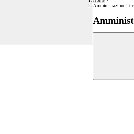
Home
>
Amministrazione Tra
Amministr