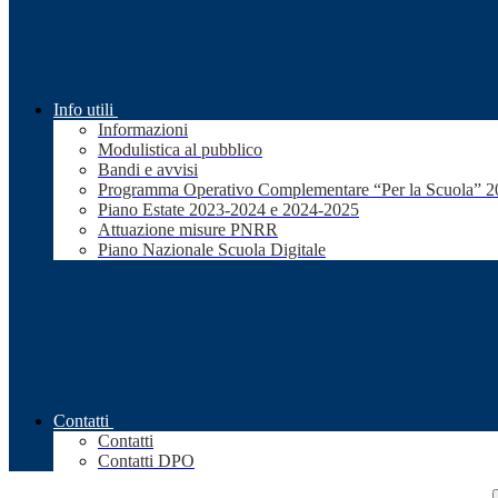
Info utili
Informazioni
Modulistica al pubblico
Bandi e avvisi
Programma Operativo Complementare “Per la Scuola” 
Piano Estate 2023-2024 e 2024-2025
Attuazione misure PNRR
Piano Nazionale Scuola Digitale
Contatti
Contatti
Contatti DPO