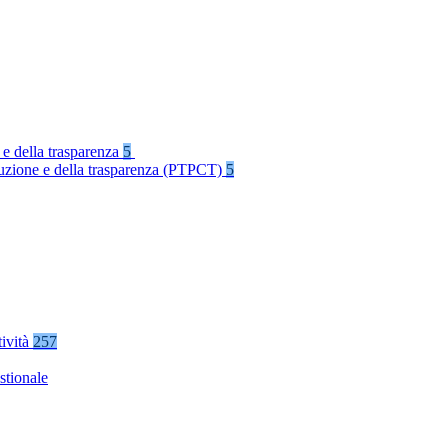
 e della trasparenza
5
rruzione e della trasparenza (PTPCT)
5
tività
257
stionale