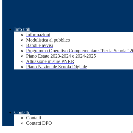
Info utili
Informazioni
Modulistica al pubblico
Bandi e avvisi
Programma Operativo Complementare “Per la Scuola” 
Piano Estate 2023-2024 e 2024-2025
Attuazione misure PNRR
Piano Nazionale Scuola Digitale
Contatti
Contatti
Contatti DPO