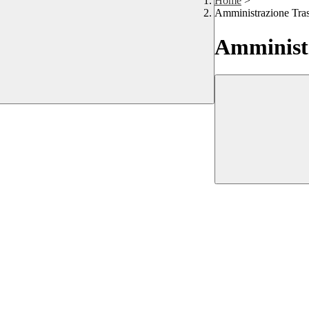
Home
>
Amministrazione Tra
Amministr