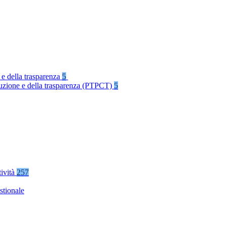
 e della trasparenza
5
rruzione e della trasparenza (PTPCT)
5
tività
257
stionale