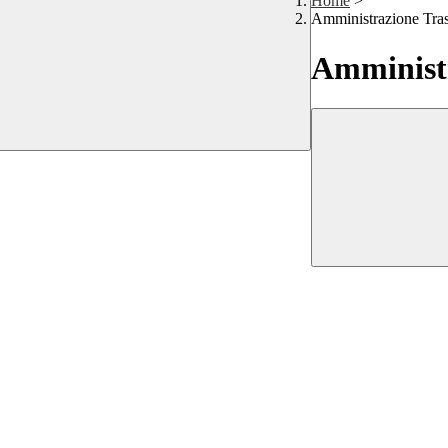
Home
>
Amministrazione Tra
Amministr