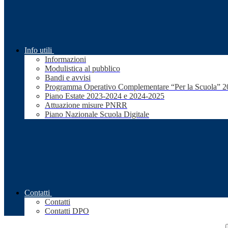
Info utili
Informazioni
Modulistica al pubblico
Bandi e avvisi
Programma Operativo Complementare “Per la Scuola” 
Piano Estate 2023-2024 e 2024-2025
Attuazione misure PNRR
Piano Nazionale Scuola Digitale
Contatti
Contatti
Contatti DPO