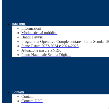
Info utili
Informazioni
Modulistica al pubblico
Bandi e avvisi
Programma Operativo Complementare “Per la Scuola” 
Piano Estate 2023-2024 e 2024-2025
Attuazione misure PNRR
Piano Nazionale Scuola Digitale
Contatti
Contatti
Contatti DPO