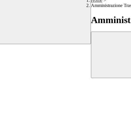
Home
>
Amministrazione Tra
Amministr