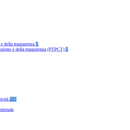
 e della trasparenza
5
rruzione e della trasparenza (PTPCT)
5
tività
257
stionale