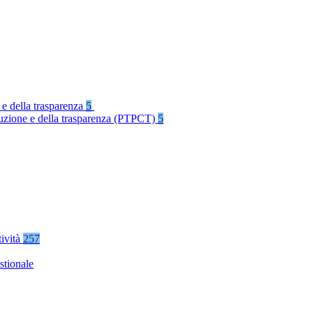
 e della trasparenza
5
rruzione e della trasparenza (PTPCT)
5
tività
257
stionale