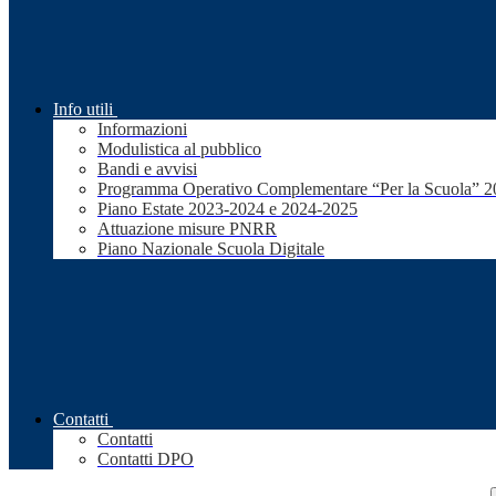
Info utili
Informazioni
Modulistica al pubblico
Bandi e avvisi
Programma Operativo Complementare “Per la Scuola” 
Piano Estate 2023-2024 e 2024-2025
Attuazione misure PNRR
Piano Nazionale Scuola Digitale
Contatti
Contatti
Contatti DPO