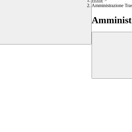
Home
>
Amministrazione Tra
Amministr