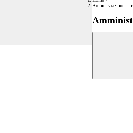
Home
>
Amministrazione Tra
Amministr