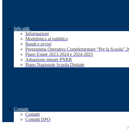
Info utili
Informazioni
Modulistica al pubblico
Bandi e avvisi
Programma Operativo Complementare “Per la Scuola” 
Piano Estate 2023-2024 e 2024-2025
Attuazione misure PNRR
Piano Nazionale Scuola Digitale
Contatti
Contatti
Contatti DPO