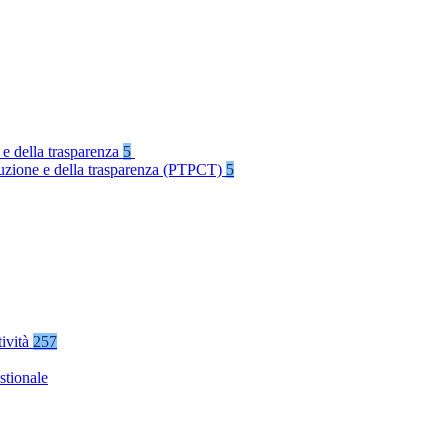
 e della trasparenza
5
rruzione e della trasparenza (PTPCT)
5
tività
257
stionale