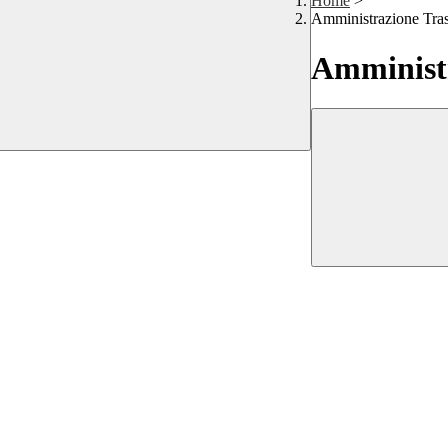
Home
>
Amministrazione Tra
Amministr