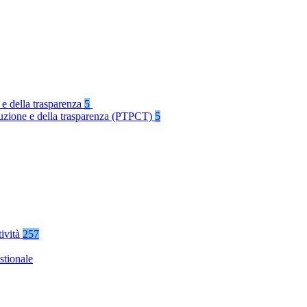
 e della trasparenza
5
rruzione e della trasparenza (PTPCT)
5
tività
257
stionale