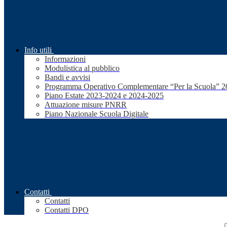
Info utili
Informazioni
Modulistica al pubblico
Bandi e avvisi
Programma Operativo Complementare “Per la Scuola” 
Piano Estate 2023-2024 e 2024-2025
Attuazione misure PNRR
Piano Nazionale Scuola Digitale
Contatti
Contatti
Contatti DPO