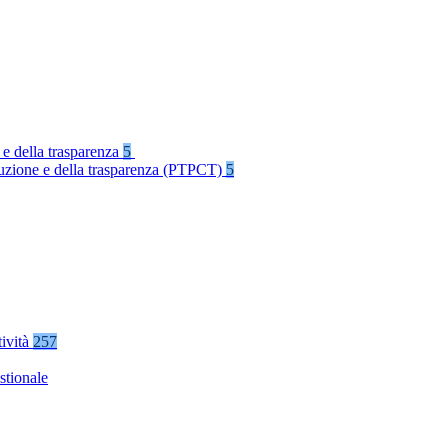
 e della trasparenza
5
rruzione e della trasparenza (PTPCT)
5
tività
257
stionale