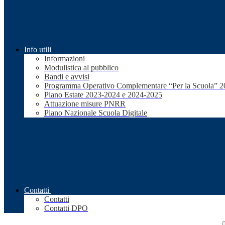
Info utili
Informazioni
Modulistica al pubblico
Bandi e avvisi
Programma Operativo Complementare “Per la Scuola” 
Piano Estate 2023-2024 e 2024-2025
Attuazione misure PNRR
Piano Nazionale Scuola Digitale
Contatti
Contatti
Contatti DPO