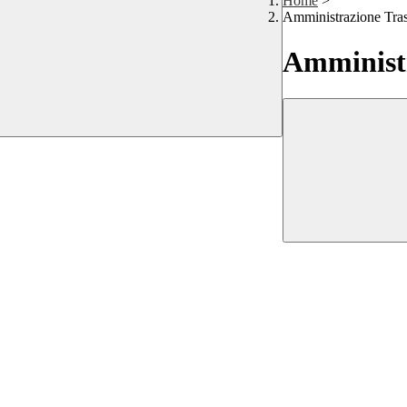
Home
>
Amministrazione Tra
Amministr