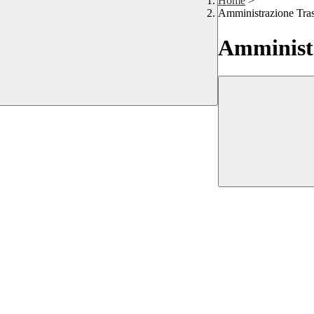
Home
>
Amministrazione Tra
Amministr