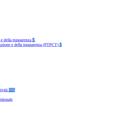
 e della trasparenza
5
rruzione e della trasparenza (PTPCT)
5
tività
257
stionale