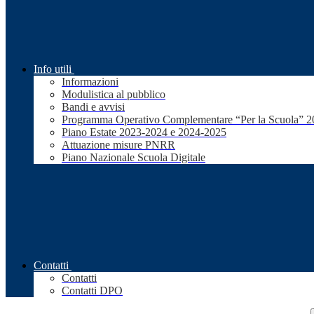
Info utili
Informazioni
Modulistica al pubblico
Bandi e avvisi
Programma Operativo Complementare “Per la Scuola” 
Piano Estate 2023-2024 e 2024-2025
Attuazione misure PNRR
Piano Nazionale Scuola Digitale
Contatti
Contatti
Contatti DPO