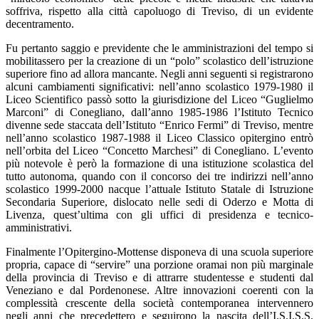
soffriva, rispetto alla città capoluogo di Treviso, di un evidente
decentramento.
Fu pertanto saggio e previdente che le amministrazioni del tempo si
mobilitassero per la creazione di un “polo” scolastico dell’istruzione
superiore fino ad allora mancante. Negli anni seguenti si registrarono
alcuni cambiamenti significativi: nell’anno scolastico 1979-1980 il
Liceo Scientifico passò sotto la giurisdizione del Liceo “Guglielmo
Marconi” di Conegliano, dall’anno 1985-1986 l’Istituto Tecnico
divenne sede staccata dell’Istituto “Enrico Fermi” di Treviso, mentre
nell’anno scolastico 1987-1988 il Liceo Classico opitergino entrò
nell’orbita del Liceo “Concetto Marchesi” di Conegliano. L’evento
più notevole è però la formazione di una istituzione scolastica del
tutto autonoma, quando con il concorso dei tre indirizzi nell’anno
scolastico 1999-2000 nacque l’attuale Istituto Statale di Istruzione
Secondaria Superiore, dislocato nelle sedi di Oderzo e Motta di
Livenza, quest’ultima con gli uffici di presidenza e tecnico-
amministrativi.
Finalmente l’Opitergino-Mottense disponeva di una scuola superiore
propria, capace di “servire” una porzione oramai non più marginale
della provincia di Treviso e di attrarre studentesse e studenti dal
Veneziano e dal Pordenonese. Altre innovazioni coerenti con la
complessità crescente della società contemporanea intervennero
negli anni che precedettero e seguirono la nascita dell’I.S.I.S.S.