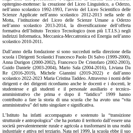
opitergino-mottense: la creazione del Liceo Linguistico, a Oderzo,
nell’anno scolastico 1992-1993, l’avvio del Liceo Scientifico delle
Scienze Applicate nell’anno scolastico 2012-2013 nella sede di
Motta, l’istituzione del Liceo delle Scienze Umane a Oderzo
nell’anno scolastico 2013-2014, la diversificazione dell’offerta
formativa dell’Istituto Tecnico Tecnologico (non più I.T.I.S.) negli
indirizzi Informatica, Meccanica-Meccatronica ed Energia nell’anno
scolastico 2010-2011.
Dall’anno della fondazione si sono succeduti nella direzione della
scuola i Dirigenti Scolastici Francesco Paolo Di Salvo (1999-2000),
Anna Durigon (2000-2002), Francesco De Cristofaro (2002-2003),
Guido Daniele (2003-2004), Mario Sala (2004-2016), Liviana Da
Re (2016-2019), Michele Giannini (2019-2022) e dall’anno
scolastico 2022-2023 Maria Cristina Taddeo. Attraverso i nomi delle
dirigenti e dei dirigenti ricordiamo anche le docenti e i docenti, le
studentesse e gli studenti e il personale ausiliario e tecnico-
amministrativo che prima e dopo il “fatidico” 1999 hanno
contribuito a fare la storia di una scuola che ha avuto una “vita
amministrativa” del tutto singolare e significativa.
L’Istituto ha infatti accompagnato e sostenuto la “transizione
strutturale e antropologica” che ha portato il territorio dall’essere una
società prevalentemente rurale e agricola a trasformarsi in una realtà
industriale e attiva nel terziario. Nata nel 1999, la scuola ebbe il suo