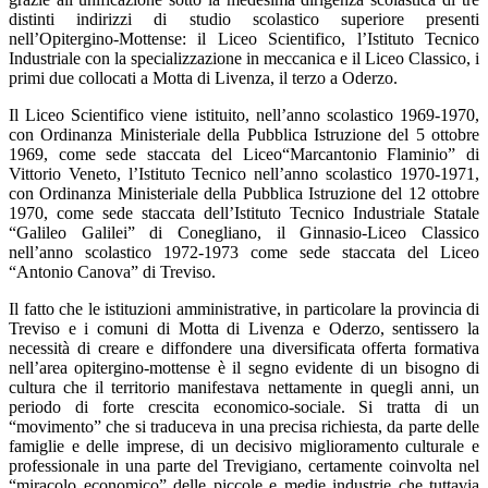
distinti indirizzi di studio scolastico superiore presenti
nell’Opitergino-Mottense: il Liceo Scientifico, l’Istituto Tecnico
Industriale con la specializzazione in meccanica e il Liceo Classico, i
primi due collocati a Motta di Livenza, il terzo a Oderzo.
Il Liceo Scientifico viene istituito, nell’anno scolastico 1969-1970,
con Ordinanza Ministeriale della Pubblica Istruzione del 5 ottobre
1969, come sede staccata del Liceo“Marcantonio Flaminio” di
Vittorio Veneto, l’Istituto Tecnico nell’anno scolastico 1970-1971,
con Ordinanza Ministeriale della Pubblica Istruzione del 12 ottobre
1970, come sede staccata dell’Istituto Tecnico Industriale Statale
“Galileo Galilei” di Conegliano, il Ginnasio-Liceo Classico
nell’anno scolastico 1972-1973 come sede staccata del Liceo
“Antonio Canova” di Treviso.
Il fatto che le istituzioni amministrative, in particolare la provincia di
Treviso e i comuni di Motta di Livenza e Oderzo, sentissero la
necessità di creare e diffondere una diversificata offerta formativa
nell’area opitergino-mottense è il segno evidente di un bisogno di
cultura che il territorio manifestava nettamente in quegli anni, un
periodo di forte crescita economico-sociale. Si tratta di un
“movimento” che si traduceva in una precisa richiesta, da parte delle
famiglie e delle imprese, di un decisivo miglioramento culturale e
professionale in una parte del Trevigiano, certamente coinvolta nel
“miracolo economico” delle piccole e medie industrie che tuttavia