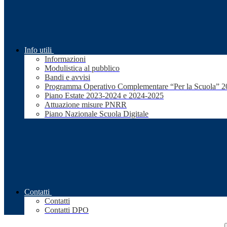
Info utili
Informazioni
Modulistica al pubblico
Bandi e avvisi
Programma Operativo Complementare “Per la Scuola” 
Piano Estate 2023-2024 e 2024-2025
Attuazione misure PNRR
Piano Nazionale Scuola Digitale
Contatti
Contatti
Contatti DPO