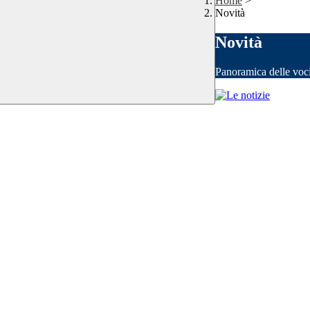
Home
>
Novità
Novità
Panoramica delle voc