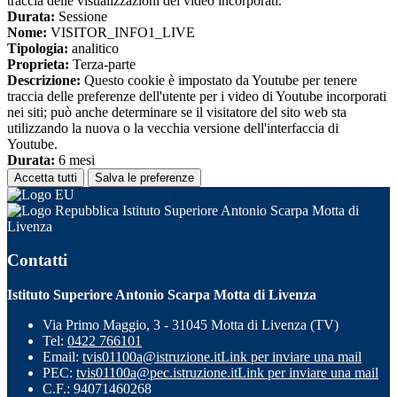
traccia delle visualizzazioni dei video incorporati.
Durata:
Sessione
Nome:
VISITOR_INFO1_LIVE
Tipologia:
analitico
Proprieta:
Terza-parte
Descrizione:
Questo cookie è impostato da Youtube per tenere
traccia delle preferenze dell'utente per i video di Youtube incorporati
nei siti; può anche determinare se il visitatore del sito web sta
utilizzando la nuova o la vecchia versione dell'interfaccia di
Youtube.
Durata:
6 mesi
Accetta tutti
Salva le preferenze
Istituto Superiore Antonio Scarpa Motta di
Livenza
Contatti
Istituto Superiore Antonio Scarpa Motta di Livenza
Via Primo Maggio, 3 - 31045 Motta di Livenza (TV)
Tel:
0422 766101
Email:
tvis01100a@istruzione.it
Link per inviare una mail
PEC:
tvis01100a@pec.istruzione.it
Link per inviare una mail
C.F.: 94071460268