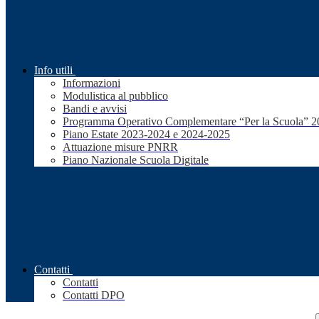
Info utili
Informazioni
Modulistica al pubblico
Bandi e avvisi
Programma Operativo Complementare “Per la Scuola” 
Piano Estate 2023-2024 e 2024-2025
Attuazione misure PNRR
Piano Nazionale Scuola Digitale
Contatti
Contatti
Contatti DPO