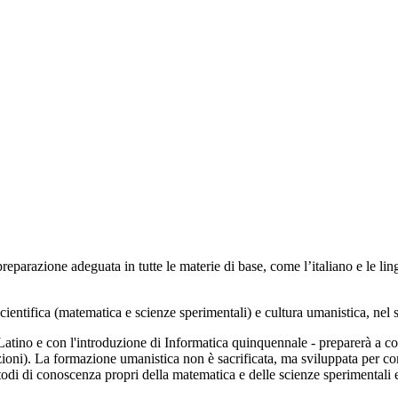
parazione adeguata in tutte le materie di base, come l’italiano e le lingu
ientifica (matematica e scienze sperimentali) e cultura umanistica, nel su
 Latino e con l'introduzione di Informatica quinquennale - preparerà a c
zioni). La formazione umanistica non è sacrificata, ma sviluppata per co
metodi di conoscenza propri della matematica e delle scienze sperimentali 