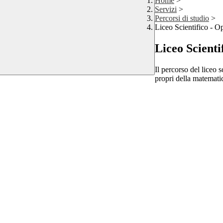
Home
>
Servizi
>
Percorsi di studio
>
Liceo Scientifico - O
Liceo Scienti
Il percorso del liceo 
propri della matematica