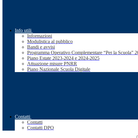
Info utili
Informazioni
Modulistica al pubblico
Bandi e avvisi
Programma Operativo Complementare “Per la Scuola” 
Piano Estate 2023-2024 e 2024-2025
Attuazione misure PNRR
Piano Nazionale Scuola Digitale
Contatti
Contatti
Contatti DPO