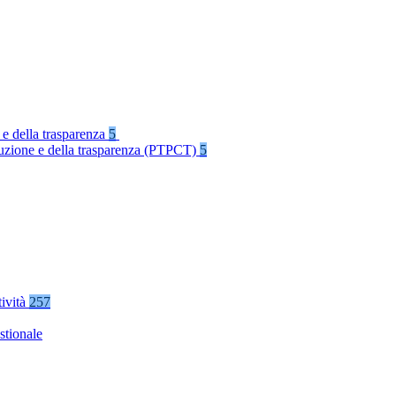
 e della trasparenza
5
rruzione e della trasparenza (PTPCT)
5
tività
257
stionale