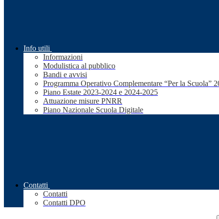
Info utili
Informazioni
Modulistica al pubblico
Bandi e avvisi
Programma Operativo Complementare “Per la Scuola” 
Piano Estate 2023-2024 e 2024-2025
Attuazione misure PNRR
Piano Nazionale Scuola Digitale
Contatti
Contatti
Contatti DPO