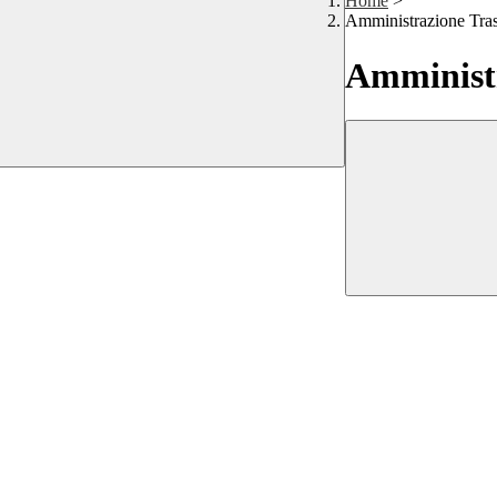
Home
>
Amministrazione Tra
Amministr