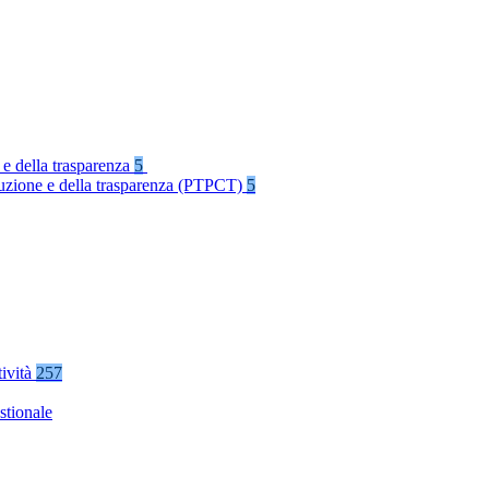
 e della trasparenza
5
rruzione e della trasparenza (PTPCT)
5
tività
257
stionale