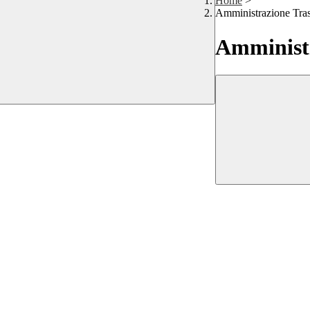
Home
>
Amministrazione Tra
Amministr