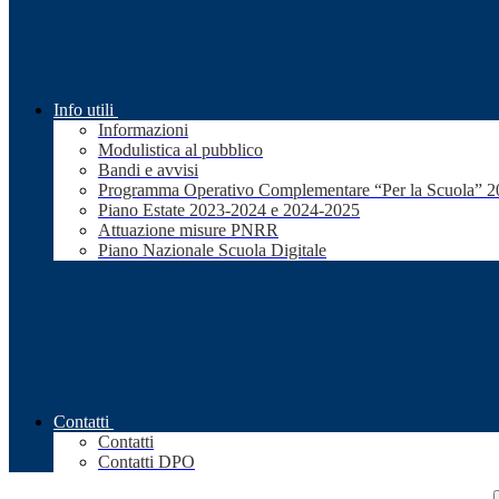
Info utili
Informazioni
Modulistica al pubblico
Bandi e avvisi
Programma Operativo Complementare “Per la Scuola” 
Piano Estate 2023-2024 e 2024-2025
Attuazione misure PNRR
Piano Nazionale Scuola Digitale
Contatti
Contatti
Contatti DPO