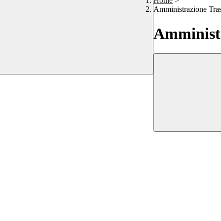
Home
>
Amministrazione Tra
Amministr