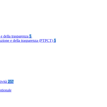
 e della trasparenza
5
rruzione e della trasparenza (PTPCT)
5
tività
257
stionale