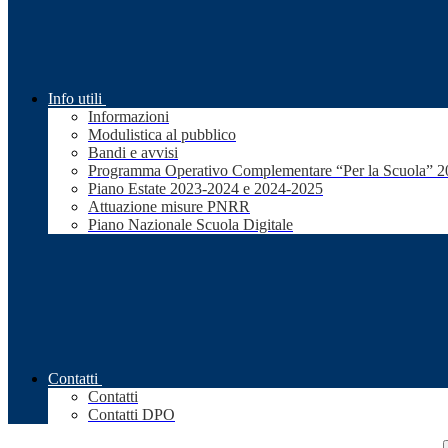
Info utili
Informazioni
Modulistica al pubblico
Bandi e avvisi
Programma Operativo Complementare “Per la Scuola” 
Piano Estate 2023-2024 e 2024-2025
Attuazione misure PNRR
Piano Nazionale Scuola Digitale
Contatti
Contatti
Contatti DPO