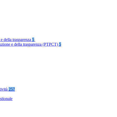
 e della trasparenza
5
rruzione e della trasparenza (PTPCT)
5
tività
257
stionale