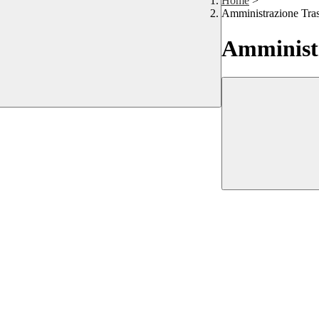
Home
>
Amministrazione Tra
Amministr