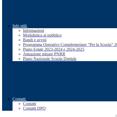
Info utili
Informazioni
Modulistica al pubblico
Bandi e avvisi
Programma Operativo Complementare “Per la Scuola” 
Piano Estate 2023-2024 e 2024-2025
Attuazione misure PNRR
Piano Nazionale Scuola Digitale
Contatti
Contatti
Contatti DPO