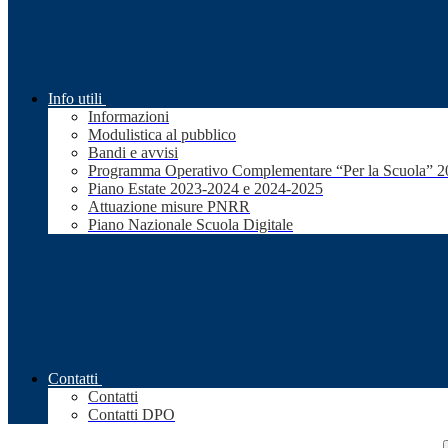
Info utili
Informazioni
Modulistica al pubblico
Bandi e avvisi
Programma Operativo Complementare “Per la Scuola” 
Piano Estate 2023-2024 e 2024-2025
Attuazione misure PNRR
Piano Nazionale Scuola Digitale
Contatti
Contatti
Contatti DPO