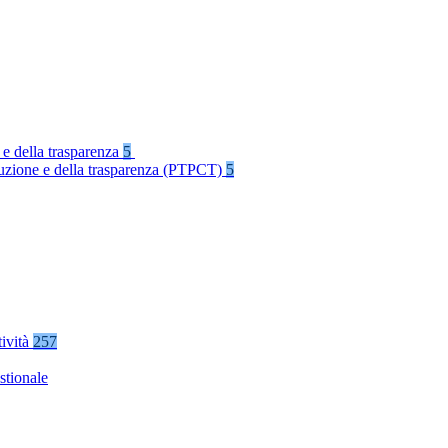
 e della trasparenza
5
rruzione e della trasparenza (PTPCT)
5
tività
257
stionale