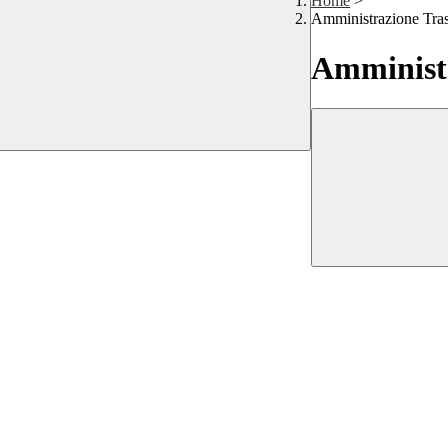
Home
>
Amministrazione Tra
Amministr