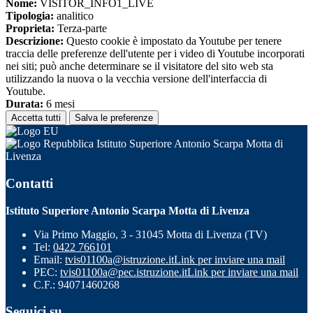
Nome:
VISITOR_INFO1_LIVE
Tipologia:
analitico
Proprieta:
Terza-parte
Descrizione:
Questo cookie è impostato da Youtube per tenere
traccia delle preferenze dell'utente per i video di Youtube incorporati
nei siti; può anche determinare se il visitatore del sito web sta
utilizzando la nuova o la vecchia versione dell'interfaccia di
Youtube.
Durata:
6 mesi
Accetta tutti
Salva le preferenze
Istituto Superiore Antonio Scarpa Motta di
Livenza
Contatti
Istituto Superiore Antonio Scarpa Motta di Livenza
Via Primo Maggio, 3 - 31045 Motta di Livenza (TV)
Tel:
0422 766101
Email:
tvis01100a@istruzione.it
Link per inviare una mail
PEC:
tvis01100a@pec.istruzione.it
Link per inviare una mail
C.F.: 94071460268
Seguici su