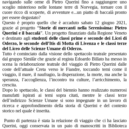
navigando sulle orme di Pietro Querini fino a raggiungere uno
scoglio misterioso nelle lontane terre di Norvegia, tornare con il
cuore ricco di scoperte, di avventure e...un piatto di baccalà pronto
per essere degustato?
Questo è proprio quello che è accaduto sabato 12 giugno 2021,
grazie al progetto “
Storie di mercanti nella Serenissima: Pietro
Querini e il baccalà
”. Un progetto finanziato dalla Regione Veneto
e destinato agli
studenti delle classi prime e seconde dei Licei di
Oderzo, le seconde dell’Itis di Motta di Livenza e le classi terze
del Liceo delle Scienze Umane di Oderzo.
Tutto è cominciato dalla visione dello spettacolo teatrale presentato
dal gruppo Similàr che grazie al regista Edoardo Billato ha messo in
scena la rielaborazione teatrale del viaggio di Pietro Querini dalle
coste dell’attuale Creta verso le Fiandre, toccando temi come il
viaggio, il mare, il naufragio, la disperazione, la morte, ma anche la
speranza, l’accoglienza, l’incontro tra culture, l’arricchimento, la
crescita.
Dopo lo spettacolo, le classi del biennio hanno realizzato numerosi
manufatti ispirati ai temi sopra citati, mentre le classi terze
dell’indirizzo Scienze Umane si sono impegnate in un lavoro di
ricerca e approfondimento della storia di Querini e del contesto
storico nel quale è inserita.
Punto di partenza è stata la relazione di viaggio che ci ha lasciato
Querini, oggi conservata in un paio di manoscritti in Biblioteca