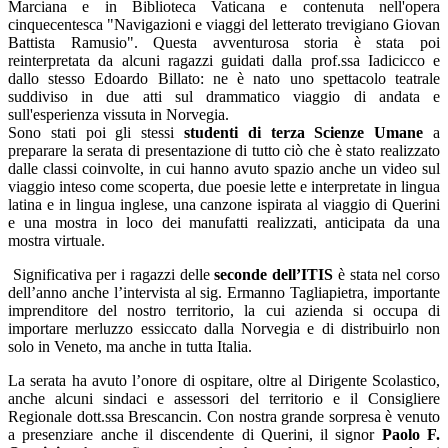
Marciana e in Biblioteca Vaticana e contenuta nell'opera
cinquecentesca "Navigazioni e viaggi del letterato trevigiano Giovan
Battista Ramusio". Questa avventurosa storia è stata poi
reinterpretata da alcuni ragazzi guidati dalla prof.ssa Iadicicco e
dallo stesso Edoardo Billato: ne è nato uno spettacolo teatrale
suddiviso in due atti sul drammatico viaggio di andata e
sull'esperienza vissuta in Norvegia.
Sono stati poi gli stessi
studenti di terza Scienze Umane
a
preparare la serata di presentazione di tutto ciò che è stato realizzato
dalle classi coinvolte, in cui hanno avuto spazio anche un video sul
viaggio inteso come scoperta, due poesie lette e interpretate in lingua
latina e in lingua inglese, una canzone ispirata al viaggio di Querini
e una mostra in loco dei manufatti realizzati, anticipata da una
mostra virtuale.
Significativa per i ragazzi delle
seconde dell’ITIS
è stata nel corso
dell’anno anche l’intervista al sig. Ermanno Tagliapietra, importante
imprenditore del nostro territorio, la cui azienda si occupa di
importare merluzzo essiccato dalla Norvegia e di distribuirlo non
solo in Veneto, ma anche in tutta Italia.
La serata ha avuto l’onore di ospitare, oltre al Dirigente Scolastico,
anche alcuni sindaci e assessori del territorio e il Consigliere
Regionale dott.ssa Brescancin. Con nostra grande sorpresa è venuto
a presenziare anche il discendente di Querini, il signor
Paolo F.