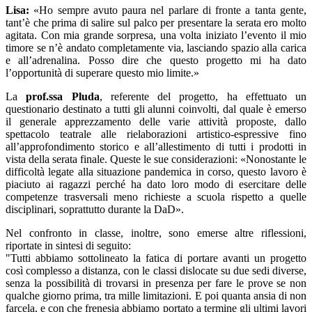
Lisa:
«Ho sempre avuto paura nel parlare di fronte a tanta gente,
tant’è che prima di salire sul palco per presentare la serata ero molto
agitata. Con mia grande sorpresa, una volta iniziato l’evento il mio
timore se n’è andato completamente via, lasciando spazio alla carica
e all’adrenalina. Posso dire che questo progetto mi ha dato
l’opportunità di superare questo mio limite.»
La
prof.ssa Pluda
, referente del progetto, ha effettuato un
questionario destinato a tutti gli alunni coinvolti, dal quale è emerso
il generale apprezzamento delle varie attività proposte, dallo
spettacolo teatrale alle rielaborazioni artistico-espressive fino
all’approfondimento storico e all’allestimento di tutti i prodotti in
vista della serata finale. Queste le sue considerazioni: «Nonostante le
difficoltà legate alla situazione pandemica in corso, questo lavoro è
piaciuto ai ragazzi perché ha dato loro modo di esercitare delle
competenze trasversali meno richieste a scuola rispetto a quelle
disciplinari, soprattutto durante la DaD».
Nel confronto in classe, inoltre, sono emerse altre riflessioni,
riportate in sintesi di seguito:
"Tutti abbiamo sottolineato la fatica di portare avanti un progetto
così complesso a distanza, con le classi dislocate su due sedi diverse,
senza la possibilità di trovarsi in presenza per fare le prove se non
qualche giorno prima, tra mille limitazioni. E poi quanta ansia di non
farcela, e con che frenesia abbiamo portato a termine gli ultimi lavori