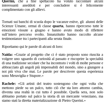
Querini,
che a fine spettacolo ha voluto raccontare alcuni
interessanti aneddoti e per concludere si è felicemente
complimentato con gli allievi.
Tornati sui banchi di scuola dopo le vacanze estive, gli alunni delle
Scienze Umane, ormai di classe
quarta
, hanno ripercorso tutte le
emozioni vissute a giugno e hanno avuto modo di riflettere
sull’intero percorso svolto. Innanzitutto hanno raccolto alcune
testimonianze tra i partecipanti alla serata finale.
Riportiamo qui le parole di alcuni di loro:
Naida:
«Grazie al progetto che ci è stato proposto sono riuscita a
volgere uno sguardo di curiosità al passato e riscoprire la specialità
di una tradizione secolare che ha incontrato i volti di molte persone e
abbracciato gli angoli più impensabili del mondo, sino a giungere a
noi più viva che mai. Le parole per descrivere questa esperienza
sono Meraviglia e Stupore.»
Rachele:
«Gli artisti del teatro sostengono che ogni volta che
mettono piede su un palco, tutto ciò che sta loro attorno cambia,
diventa una realtà in cui tutto è possibile. Quella sera, non solo
abbiamo portato sul palco la storia di un mercante veneziano, ma
siamo stati la diretta materializzazione di Pietro Querini.»