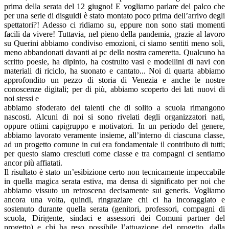
prima della serata del 12 giugno! E vogliamo parlare del palco che
per una serie di disguidi è stato montato poco prima dell’arrivo degli
spettatori?! Adesso ci ridiamo su, eppure non sono stati momenti
facili da vivere! Tuttavia, nel pieno della pandemia, grazie al lavoro
su Querini abbiamo condiviso emozioni, ci siamo sentiti meno soli,
meno abbandonati davanti ai pc della nostra cameretta. Qualcuno ha
scritto poesie, ha dipinto, ha costruito vasi e modellini di navi con
materiali di riciclo, ha suonato e cantato... Noi di quarta abbiamo
approfondito un pezzo di storia di Venezia e anche le nostre
conoscenze digitali; per di più, abbiamo scoperto dei lati nuovi di
noi stessi e
abbiamo sfoderato dei talenti che di solito a scuola rimangono
nascosti. Alcuni di noi si sono rivelati degli organizzatori nati,
oppure ottimi capigruppo e motivatori. In un periodo del genere,
abbiamo lavorato veramente insieme, all’interno di ciascuna classe,
ad un progetto comune in cui era fondamentale il contributo di tutti;
per questo siamo cresciuti come classe e tra compagni ci sentiamo
ancor più affiatati.
Il risultato è stato un’esibizione certo non tecnicamente impeccabile
in quella magica serata estiva, ma densa di significato per noi che
abbiamo vissuto un retroscena decisamente sui generis. Vogliamo
ancora una volta, quindi, ringraziare chi ci ha incoraggiato e
sostenuto durante quella serata (genitori, professori, compagni di
scuola, Dirigente, sindaci e assessori dei Comuni partner del
progetto) e chi ha reso possibile l’attuazione del progetto, dalla