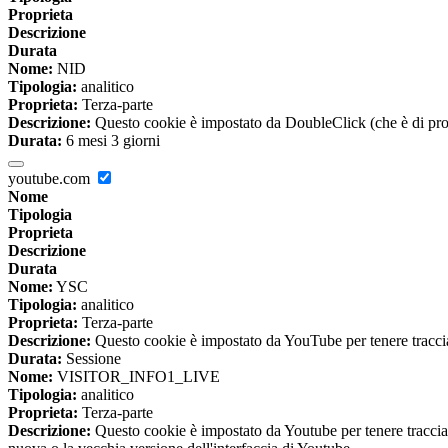
Proprieta
Descrizione
Durata
Nome:
NID
Tipologia:
analitico
Proprieta:
Terza-parte
Descrizione:
Questo cookie è impostato da DoubleClick (che è di propriet
Durata:
6 mesi 3 giorni
youtube.com
Nome
Tipologia
Proprieta
Descrizione
Durata
Nome:
YSC
Tipologia:
analitico
Proprieta:
Terza-parte
Descrizione:
Questo cookie è impostato da YouTube per tenere traccia 
Durata:
Sessione
Nome:
VISITOR_INFO1_LIVE
Tipologia:
analitico
Proprieta:
Terza-parte
Descrizione:
Questo cookie è impostato da Youtube per tenere traccia de