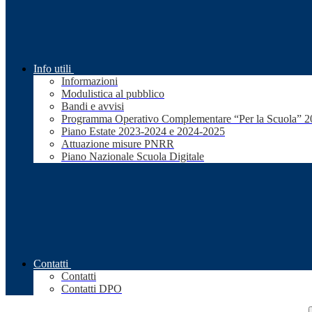
Info utili
Informazioni
Modulistica al pubblico
Bandi e avvisi
Programma Operativo Complementare “Per la Scuola” 
Piano Estate 2023-2024 e 2024-2025
Attuazione misure PNRR
Piano Nazionale Scuola Digitale
Contatti
Contatti
Contatti DPO