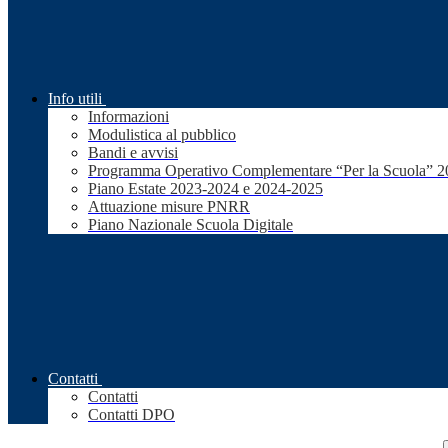
Info utili
Informazioni
Modulistica al pubblico
Bandi e avvisi
Programma Operativo Complementare “Per la Scuola” 
Piano Estate 2023-2024 e 2024-2025
Attuazione misure PNRR
Piano Nazionale Scuola Digitale
Contatti
Contatti
Contatti DPO