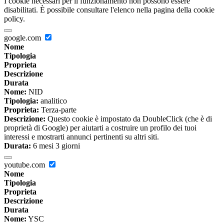
I cookie necessari per il funzionamento non possono essere
disabilitati. È possibile consultare l'elenco nella pagina della cookie
policy.
google.com
Nome
Tipologia
Proprieta
Descrizione
Durata
Nome:
NID
Tipologia:
analitico
Proprieta:
Terza-parte
Descrizione:
Questo cookie è impostato da DoubleClick (che è di
proprietà di Google) per aiutarti a costruire un profilo dei tuoi
interessi e mostrarti annunci pertinenti su altri siti.
Durata:
6 mesi 3 giorni
youtube.com
Nome
Tipologia
Proprieta
Descrizione
Durata
Nome:
YSC