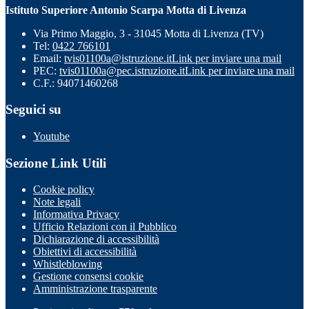
Istituto Superiore Antonio Scarpa Motta di Livenza
Via Primo Maggio, 3 - 31045 Motta di Livenza (TV)
Tel:
0422 766101
Email:
tvis01100a@istruzione.it
Link per inviare una mail
PEC:
tvis01100a@pec.istruzione.it
Link per inviare una mail
C.F.: 94071460268
Seguici su
Youtube
Sezione Link Utili
Cookie policy
Note legali
Informativa Privacy
Ufficio Relazioni con il Pubblico
Dichiarazione di accessibilità
Obiettivi di accessibilità
Whistleblowing
Gestione consensi cookie
Amministrazione trasparente