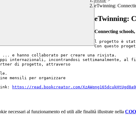
Home
>
eTwinning: Connectin
eTwinning: C
Connecting schools,
l progetto è stat
Con questo proget
 ... e hanno collaborato per creare una rivista.

ppi internazionali, incontrandosi settimanalmente, al fi
rtner di progetto, attraverso 
le.

ine mensili per organizzare 
ink: 
https://read.bookcreator.com/
XzAWqng165dcukHtUgd8a9
kie necessari al funzionamento ed utili alle finalità illustrate nella
COO