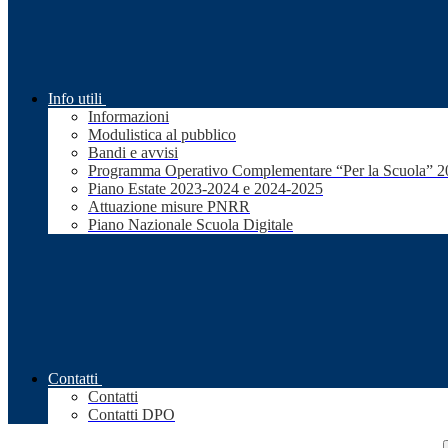
Info utili
Informazioni
Modulistica al pubblico
Bandi e avvisi
Programma Operativo Complementare “Per la Scuola” 
Piano Estate 2023-2024 e 2024-2025
Attuazione misure PNRR
Piano Nazionale Scuola Digitale
Contatti
Contatti
Contatti DPO