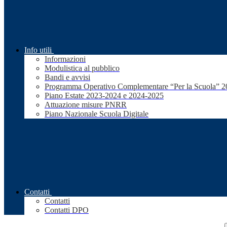
Info utili
Informazioni
Modulistica al pubblico
Bandi e avvisi
Programma Operativo Complementare “Per la Scuola” 
Piano Estate 2023-2024 e 2024-2025
Attuazione misure PNRR
Piano Nazionale Scuola Digitale
Contatti
Contatti
Contatti DPO