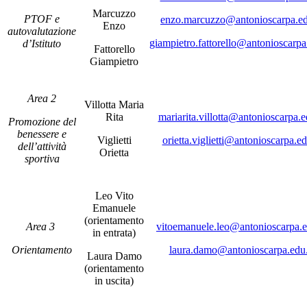
Marcuzzo
PTOF e
enzo.marcuzzo@antonioscarpa.ed
Enzo
autovalutazione
giampietro.fattorello@antonioscarpa.
d’Istituto
Fattorello
Giampietro
Area 2
Villotta Maria
Rita
mariarita.villotta@antonioscarpa.e
Promozione del
benessere e
Viglietti
orietta.viglietti@antonioscarpa.ed
dell’attività
Orietta
sportiva
Leo Vito
Emanuele
(orientamento
Area 3
vitoemanuele.leo@antonioscarpa.e
in entrata)
Orientamento
laura.damo@antonioscarpa.edu.
Laura Damo
(orientamento
in uscita)