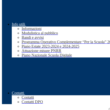
Info utili
Informazioni
Modulistica al pubblico
Bandi e avvisi
Programma Operativo Complementare “Per la Scuola” 
Piano Estate 2023-2024 e 2024-2025
Attuazione misure PNRR
Piano Nazionale Scuola Digitale
Contatti
Contatti
Contatti DPO