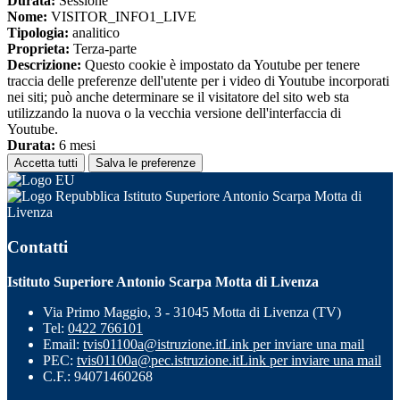
Durata:
Sessione
Nome:
VISITOR_INFO1_LIVE
Tipologia:
analitico
Proprieta:
Terza-parte
Descrizione:
Questo cookie è impostato da Youtube per tenere
traccia delle preferenze dell'utente per i video di Youtube incorporati
nei siti; può anche determinare se il visitatore del sito web sta
utilizzando la nuova o la vecchia versione dell'interfaccia di
Youtube.
Durata:
6 mesi
Accetta tutti
Salva le preferenze
Istituto Superiore Antonio Scarpa Motta di
Livenza
Contatti
Istituto Superiore Antonio Scarpa Motta di Livenza
Via Primo Maggio, 3 - 31045 Motta di Livenza (TV)
Tel:
0422 766101
Email:
tvis01100a@istruzione.it
Link per inviare una mail
PEC:
tvis01100a@pec.istruzione.it
Link per inviare una mail
C.F.: 94071460268