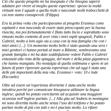
Ciò che questo progetto mi ha insegnato è che bisogna sapersi
adattare per vivere al meglio queste esperienze: spesso la realtà
virtuale non è uguale a quella reale e nasconde molti trabocchetti di
cui non siamo consapevoli.
(Filippa)
Era la prima volta che partecipavamo al progetto Erasmus come
ospitanti e non nascondo di essere stato preoccupato per la buona
riuscita, ma poi fortunatamente è filato tutto liscio e soprattutto sono
rimasto molto contento di aver visto i miei ospiti spagnoli, Pablo e
Gabriel, molto a loro agio sia a casa con la mia famiglia che con i
miei amici [...]. Un momento molto bello é stato quando una sera i
miei genitori ci hanno portati al mare a Bibione, sembravamo una
grande famiglia e mi ha dato soddisfazione vedere Pablo e Gabriel
entusiasti alla vista della spiaggia, del mare e della pizza gigantesca
che hanno mangiato. Ho nostalgia di quella settimana e spero in un
futuro di poter riprovare questa esperienza che ad oggi è stata una
delle più importanti della mia vita. Erasmus+ voto: 10 e lode
(Riccardo)
Oltre ad essere un’esperienza divertente è stata anche molto
istruttiva perché per comunicare bisognava utilizzare la lingua
inglese; quindi ho potuto esercitarmi ad acquisire una maggiore
sicurezza nell’inglese parlato. [...] Alla gita ad Andreis in montagna
mi sono divertita molto anche senza l’uso del telefono e ho potuto
parlare molto di più con tutti e mi è piaciuto molto. Lo rifarei