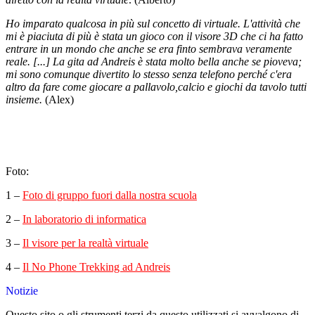
Ho imparato qualcosa in più sul concetto di virtuale. L'attività che
mi è piaciuta di più è stata un gioco con il visore 3D che ci ha fatto
entrare in un mondo che anche se era finto sembrava veramente
reale. [...] La gita ad Andreis è stata molto bella anche se pioveva;
mi sono comunque divertito lo stesso senza telefono perché c'era
altro da fare come giocare a pallavolo,calcio e giochi da tavolo tutti
insieme.
(Alex)
Foto:
1 –
Foto di gruppo fuori dalla nostra scuola
2 –
In laboratorio di informatica
3 –
Il visore per la realtà virtuale
4 –
Il No Phone Trekking ad Andreis
Notizie
Questo sito o gli strumenti terzi da questo utilizzati si avvalgono di