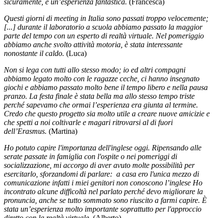
sicuramente, è un’esperienza fantastica.
(Francesca)
Questi giorni di meeting in Italia sono passati troppo velocemente;
[...] durante il laboratorio a scuola abbiamo passato la maggior
parte del tempo con un esperto di realtà virtuale. Nel pomeriggio
abbiamo anche svolto attività motoria, è stata interessante
nonostante il caldo.
(Luca)
Non si lega con tutti allo stesso modo; io ed altri compagni
abbiamo legato molto con le ragazze ceche, ci hanno insegnato
giochi e abbiamo passato molto bene il tempo libero e nella pausa
pranzo. La festa finale è stata bella ma allo stesso tempo triste
perché sapevamo che ormai l’esperienza era giunta al termine.
Credo che questo progetto sia molto utile a creare nuove amicizie e
che spetti a noi coltivarle e magari ritrovarsi al di fuori
dell’Erasmus.
(Martina)
Ho potuto capire l'importanza dell'inglese oggi. Ripensando alle
serate passate in famiglia con l'ospite o nei pomeriggi di
socializzazione, mi accorgo di aver avuto molte possibilità per
esercitarlo, sforzandomi di parlare: a casa ero l'unica mezzo di
comunicazione infatti i miei genitori non conoscono l’inglese Ho
incontrato alcune difficoltà nel parlato perché devo migliorare la
pronuncia, anche se tutto sommato sono riuscito a farmi capire. È
stata un’esperienza molto importante soprattutto per l'approccio
diretto con la realtà virtuale
. (Alberto)