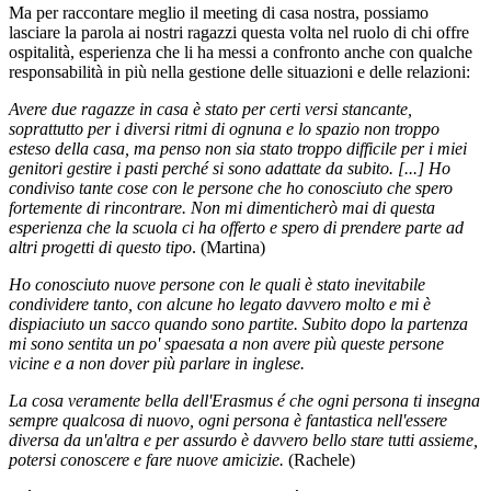
Ma per raccontare meglio il meeting di casa nostra, possiamo
lasciare la parola ai nostri ragazzi questa volta nel ruolo di chi offre
ospitalità, esperienza che li ha messi a confronto anche con qualche
responsabilità in più nella gestione delle situazioni e delle relazioni:
Avere due ragazze in casa è stato per certi versi stancante,
soprattutto per i diversi ritmi di ognuna e lo spazio non troppo
esteso della casa, ma penso non sia stato troppo difficile per i miei
genitori gestire i pasti perché si sono adattate da subito. [...] Ho
condiviso tante cose con le persone che ho conosciuto che spero
fortemente di rincontrare. Non mi dimenticherò mai di questa
esperienza che la scuola ci ha offerto e spero di prendere parte ad
altri progetti di questo tipo
. (Martina)
Ho conosciuto nuove persone con le quali è stato inevitabile
condividere tanto, con alcune ho legato davvero molto e mi è
dispiaciuto un sacco quando sono partite. Subito dopo la partenza
mi sono sentita un po' spaesata a non avere più queste persone
vicine e a non dover più parlare in inglese.
La cosa veramente bella dell'Erasmus é che ogni persona ti insegna
sempre qualcosa di nuovo, ogni persona è fantastica nell'essere
diversa da un'altra e per assurdo è davvero bello stare tutti assieme,
potersi conoscere e fare nuove amicizie.
(Rachele)