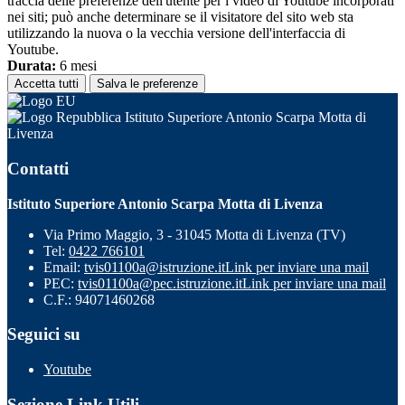
traccia delle preferenze dell'utente per i video di Youtube incorporati
nei siti; può anche determinare se il visitatore del sito web sta
utilizzando la nuova o la vecchia versione dell'interfaccia di
Youtube.
Durata:
6 mesi
Accetta tutti
Salva le preferenze
Istituto Superiore Antonio Scarpa Motta di
Livenza
Contatti
Istituto Superiore Antonio Scarpa Motta di Livenza
Via Primo Maggio, 3 - 31045 Motta di Livenza (TV)
Tel:
0422 766101
Email:
tvis01100a@istruzione.it
Link per inviare una mail
PEC:
tvis01100a@pec.istruzione.it
Link per inviare una mail
C.F.: 94071460268
Seguici su
Youtube
Sezione Link Utili