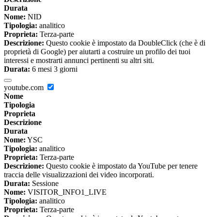
Durata
Nome:
NID
Tipologia:
analitico
Proprieta:
Terza-parte
Descrizione:
Questo cookie è impostato da DoubleClick (che è di
proprietà di Google) per aiutarti a costruire un profilo dei tuoi
interessi e mostrarti annunci pertinenti su altri siti.
Durata:
6 mesi 3 giorni
youtube.com
Nome
Tipologia
Proprieta
Descrizione
Durata
Nome:
YSC
Tipologia:
analitico
Proprieta:
Terza-parte
Descrizione:
Questo cookie è impostato da YouTube per tenere
traccia delle visualizzazioni dei video incorporati.
Durata:
Sessione
Nome:
VISITOR_INFO1_LIVE
Tipologia:
analitico
Proprieta:
Terza-parte