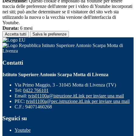
Descrizione:
Questo cookie è impostato da Youtube per tenere
traccia delle preferenze dell'utente per i video di Youtube incorporati
nei siti; può anche determinare se il visitatore del sito web sta
utilizzando la nuova o la vecchia versione dell'interfaccia di
Youtube.
Durata:
6 mesi
Accetta tutti
Salva le preferenze
Istituto Superiore Antonio Scarpa Motta di
Livenza
Contatti
Istituto Superiore Antonio Scarpa Motta di Livenza
Via Primo Maggio, 3 - 31045 Motta di Livenza (TV)
Tel:
0422 766101
Email:
tvis01100a@istruzione.it
Link per inviare una mail
PEC:
tvis01100a@pec.istruzione.it
Link per inviare una mail
C.F.: 94071460268
Seguici su
Youtube