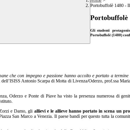
Home
>
Portobuffolè 1480 - Il
Portobuffolè 
Gli studenti protagonis
Portobuffolè (1480) conf
e umane che con impegno e passione hanno accolto e portato a termine 
a dell’ISISS Antonio Scarpa di Motta di Livenza/Oderzo, prof.ssa Maria 
za, Oderzo e Ponte di Piave ha visto la presenza numerosa di genitor
stituto.
, Zorzi e Damo, gli
allievi e le allieve hanno portato in scena un pro
 Piazza San Marco a Venezia. Il paese bandì per questo tutta la comunità