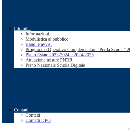
Info utili
Informazioni
Modulistica al pubblico
Bandi e avvisi
Programma Operativo Complementare “Per la Scuola” 
Piano Estate 2023-2024 e 2024-2025
Attuazione misure PNRR
Piano Nazionale Scuola Digitale
Contatti
Contatti
Contatti DPO