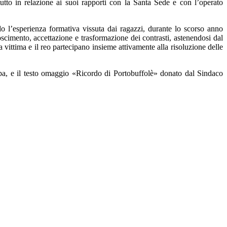
utto in relazione ai suoi rapporti con la Santa Sede e con l’operato
o l’esperienza formativa vissuta dai ragazzi, durante lo scorso anno
noscimento, accettazione e trasformazione dei contrasti, astenendosi dal
la vittima e il reo partecipano insieme attivamente alla risoluzione delle
rpa, e il testo omaggio «Ricordo di Portobuffolè» donato dal Sindaco