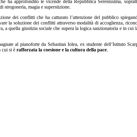
che ha approfondito le vicende della Repubblica Serenissima, sopratt
 di stregoneria, magia e superstizione.
one dei conflitti che ha catturato l’attenzione del pubblico spiegand
vare la soluzione dei conflitti attraverso modalità di accoglienza, rico
va, a quella giustizia sociale che supera la logica sanzionatoria e in cui 
gnate al pianoforte da Sebastian Iolea, ex studente dell’Istituto Sca
 cui si è
rafforzata la coesione e la cultura della pace
.