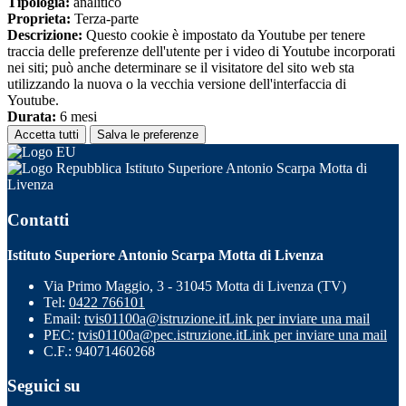
Tipologia:
analitico
Proprieta:
Terza-parte
Descrizione:
Questo cookie è impostato da Youtube per tenere
traccia delle preferenze dell'utente per i video di Youtube incorporati
nei siti; può anche determinare se il visitatore del sito web sta
utilizzando la nuova o la vecchia versione dell'interfaccia di
Youtube.
Durata:
6 mesi
Accetta tutti
Salva le preferenze
Istituto Superiore Antonio Scarpa Motta di
Livenza
Contatti
Istituto Superiore Antonio Scarpa Motta di Livenza
Via Primo Maggio, 3 - 31045 Motta di Livenza (TV)
Tel:
0422 766101
Email:
tvis01100a@istruzione.it
Link per inviare una mail
PEC:
tvis01100a@pec.istruzione.it
Link per inviare una mail
C.F.: 94071460268
Seguici su