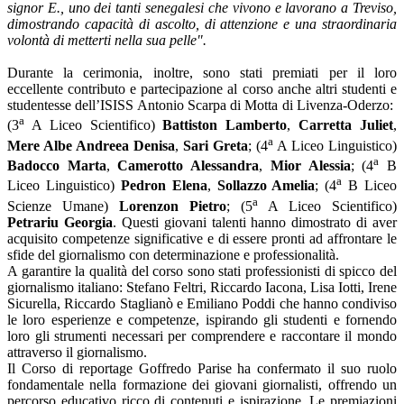
signor E., uno dei tanti senegalesi che vivono e lavorano a Treviso,
dimostrando capacità di ascolto, di attenzione e una straordinaria
volontà di metterti nella sua pelle".
Durante la cerimonia, inoltre, sono stati premiati per il loro
eccellente contributo e partecipazione al corso anche altri studenti e
studentesse dell’ISISS Antonio Scarpa di Motta di Livenza-Oderzo:
a
(3
A Liceo Scientifico)
Battiston Lamberto
,
Carretta Juliet
,
a
Mere Albe Andreea Denisa
,
Sari Greta
; (4
A Liceo Linguistico)
a
Badocco Marta
,
Camerotto Alessandra
,
Mior Alessia
; (4
B
a
Liceo Linguistico)
Pedron Elena
,
Sollazzo Amelia
; (4
B Liceo
a
Scienze Umane)
Lorenzon Pietro
; (5
A Liceo Scientifico)
Petrariu Georgia
. Questi giovani talenti hanno dimostrato di aver
acquisito competenze significative e di essere pronti ad affrontare le
sfide del giornalismo con determinazione e professionalità.
A garantire la qualità del corso sono stati professionisti di spicco del
giornalismo italiano: Stefano Feltri, Riccardo Iacona, Lisa Iotti, Irene
Sicurella, Riccardo Staglianò e Emiliano Poddi che hanno condiviso
le loro esperienze e competenze, ispirando gli studenti e fornendo
loro gli strumenti necessari per comprendere e raccontare il mondo
attraverso il giornalismo.
Il Corso di reportage Goffredo Parise ha confermato il suo ruolo
fondamentale nella formazione dei giovani giornalisti, offrendo un
percorso educativo ricco di contenuti e ispirazione. Le premiazioni