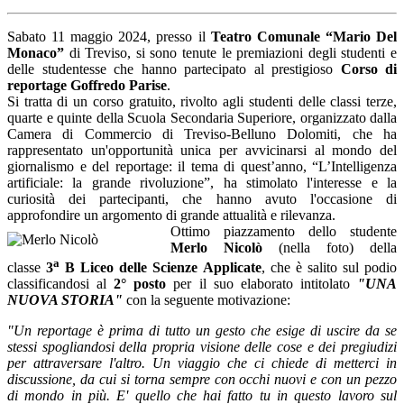
Sabato 11 maggio 2024, presso il
Teatro Comunale “Mario Del
Monaco”
di Treviso, si sono tenute le premiazioni degli studenti e
delle studentesse che hanno partecipato al prestigioso
Corso di
reportage Goffredo Parise
.
Si tratta di un corso gratuito, rivolto agli studenti delle classi terze,
quarte e quinte della Scuola Secondaria Superiore, organizzato dalla
Camera di Commercio di Treviso-Belluno Dolomiti, che ha
rappresentato un'opportunità unica per avvicinarsi al mondo del
giornalismo e del reportage: il tema di quest’anno, “L’Intelligenza
artificiale: la grande rivoluzione”, ha stimolato l'interesse e la
curiosità dei partecipanti, che hanno avuto l'occasione di
approfondire un argomento di grande attualità e rilevanza.
Ottimo piazzamento dello studente
Merlo Nicolò
(nella foto) della
a
classe
3
B Liceo delle Scienze Applicate
, che è salito sul podio
classificandosi al
2° posto
per il suo elaborato intitolato
"UNA
NUOVA STORIA"
con la seguente motivazione:
"Un reportage è prima di tutto un gesto che esige di uscire da se
stessi spogliandosi della propria
visione delle cose e dei pregiudizi
per attraversare l'altro. Un viaggio che ci chiede di metterci in
discussione, da cui si torna sempre con occhi nuovi e con un pezzo
di mondo in più. E' quello che hai fatto tu in questo lavoro sul