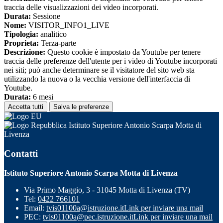
traccia delle visualizzazioni dei video incorporati.
Durata:
Sessione
Nome:
VISITOR_INFO1_LIVE
Tipologia:
analitico
Proprieta:
Terza-parte
Descrizione:
Questo cookie è impostato da Youtube per tenere
traccia delle preferenze dell'utente per i video di Youtube incorporati
nei siti; può anche determinare se il visitatore del sito web sta
utilizzando la nuova o la vecchia versione dell'interfaccia di
Youtube.
Durata:
6 mesi
Accetta tutti
Salva le preferenze
Istituto Superiore Antonio Scarpa Motta di
Livenza
Contatti
Istituto Superiore Antonio Scarpa Motta di Livenza
Via Primo Maggio, 3 - 31045 Motta di Livenza (TV)
Tel:
0422 766101
Email:
tvis01100a@istruzione.it
Link per inviare una mail
PEC:
tvis01100a@pec.istruzione.it
Link per inviare una mail