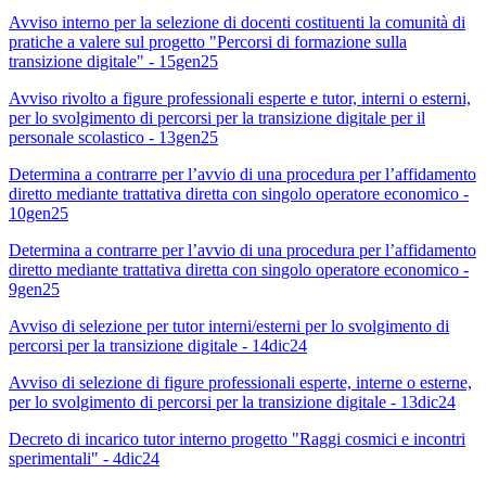
Avviso interno per la selezione di docenti costituenti la comunità di
pratiche a valere sul progetto "Percorsi di formazione sulla
transizione digitale" - 15gen25
Avviso rivolto a figure professionali esperte e tutor, interni o esterni,
per lo svolgimento di percorsi per la transizione digitale per il
personale scolastico - 13gen25
Determina a contrarre per l’avvio di una procedura per l’affidamento
diretto mediante trattativa diretta con singolo operatore economico -
10gen25
Determina a contrarre per l’avvio di una procedura per l’affidamento
diretto mediante trattativa diretta con singolo operatore economico -
9gen25
Avviso di selezione per tutor interni/esterni per lo svolgimento di
percorsi per la transizione digitale - 14dic24
Avviso di selezione di figure professionali esperte, interne o esterne,
per lo svolgimento di percorsi per la transizione digitale - 13dic24
Decreto di incarico tutor interno progetto "Raggi cosmici e incontri
sperimentali" - 4dic24