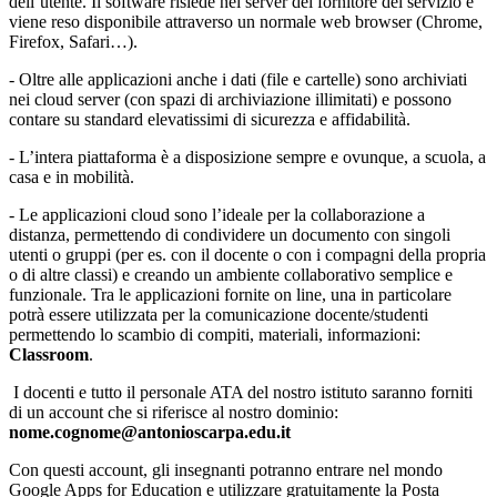
dell’utente. Il software risiede nei server del fornitore del servizio e
viene reso disponibile attraverso un normale web browser (Chrome,
Firefox, Safari…).
- Oltre alle applicazioni anche i dati (file e cartelle) sono archiviati
nei cloud server (con spazi di archiviazione illimitati) e possono
contare su standard elevatissimi di sicurezza e affidabilità.
- L’intera piattaforma è a disposizione sempre e ovunque, a scuola, a
casa e in mobilità.
- Le applicazioni cloud sono l’ideale per la collaborazione a
distanza, permettendo di condividere un documento con singoli
utenti o gruppi (per es. con il docente o con i compagni della propria
o di altre classi) e creando un ambiente collaborativo semplice e
funzionale. Tra le applicazioni fornite on line, una in particolare
potrà essere utilizzata per la comunicazione docente/studenti
permettendo lo scambio di compiti, materiali, informazioni:
Classroom
.
I docenti e tutto il personale ATA del nostro istituto saranno forniti
di un account che si riferisce al nostro dominio:
nome.cognome@antonioscarpa.edu.it
Con questi account, gli insegnanti potranno entrare nel mondo
Google Apps for Education e utilizzare gratuitamente la Posta