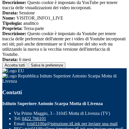
Descrizione:
Questo cookie è impostato da YouTube per tenere
traccia delle visualizzazioni dei video incorporati.
Durata:
Sessione
Nome:
VISITOR_INFO1_LIVE
Tipologia:
analitico
Proprieta:
Terza-parte
Descrizione:
Questo cookie è impostato da Youtube per tenere
traccia delle preferenze dell'utente per i video di Youtube incorporati
nei siti; può anche determinare se il visitatore del sito web sta
utilizzando la nuova o la vecchia versione dell'interfaccia di
Youtube.
Durata:
6 mesi
Accetta tutti
Salva le preferenze
Istituto Superiore Antonio Scarpa Motta di
Livenza
Contatti
Istituto Superiore Antonio Scarpa Motta di Livenza
Via Primo Maggio, 3 - 31045 Motta di Livenza (TV)
Tel:
0422 766101
Email:
tvis01100a@istruzione.it
Link per inviare una mail
PEC:
tvis01100a@pec.istruzione.it
Link per inviare una mail