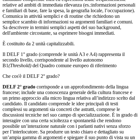
relative ad ambiti di immediata rilevanza (es.:informazioni personali
e familiari di base, fare la spesa, la geografia locale, l’occupazione).
Comunica in attività semplici e di routine che richiedono un
semplice scambio di informazioni su argomenti familiari e comuni.
Sa descrivere in termini semplici aspetti del suo background,
dell'ambiente circostante, sa esprimere bisogni immediati.
È costituito da 2 unità capitalizzabili.
Il DELF 1° grado (comprende le unità A3 e A4) rappresenta il
secondo livello, corrispondente al livello autonomo
B1
(Threshold)
del Quadro comune europeo di riferimento
Che cos'è il DELF 2° grado?
DELF 2° grado
corrisponde a un approfondimento della lingua
francese; include una conoscenza generale della cultura francese e
un primo approccio alla micro lingua relativa all’indirizzo scelto dal
candidato. Il candidato comprende le idee principali di testi
complessi su argomenti sia concreti che astratti, comprese le
discussioni tecniche nel suo campo di specializzazione. È in grado di
interagire con una certa scioltezza e spontaneità che rendono
possibile un’interazione naturale con i parlanti nativi senza sforzo
per l’interlocutore. Sa produrre un testo chiaro e dettagliato su
un’ampia gamma di argomenti e spiegare il suo punto di vista su un