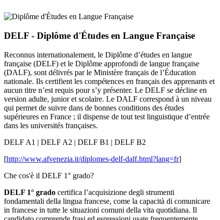
DELF - Diplôme d'Études en Langue Française
Reconnus internationalement, le Diplôme d’études en langue
française (DELF) et le Diplôme approfondi de langue française
(DALF), sont délivrés par le Ministère français de l’Éducation
nationale. Ils certifient les compétences en français des apprenants et
aucun titre n’est requis pour s’y présenter. Le DELF se décline en
version adulte, junior et scolaire. Le DALF correspond à un niveau
qui permet de suivre dans de bonnes conditions des études
supérieures en France ; il dispense de tout test linguistique d’entrée
dans les universités françaises.
DELF A1 | DELF A2 | DELF B1 | DELF B2
[
http://www.afvenezia.it/diplomes-delf-dalf.html?lang=fr
]
Che cos'è il DELF 1° grado?
DELF 1° grado
certifica l’acquisizione degli strumenti
fondamentali della lingua francese, come la capacità di comunicare
in francese in tutte le situazioni comuni della vita quotidiana. Il
candidato comprende frasi ed espressioni usate frequentemente