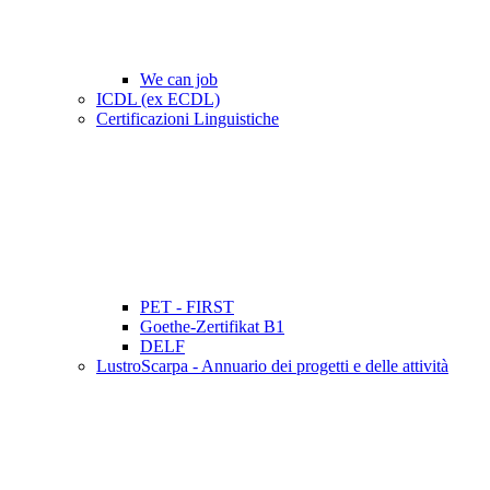
We can job
ICDL (ex ECDL)
Certificazioni Linguistiche
PET - FIRST
Goethe-Zertifikat B1
DELF
LustroScarpa - Annuario dei progetti e delle attività