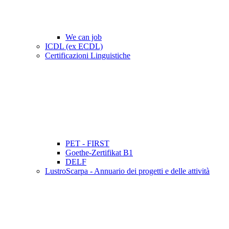
We can job
ICDL (ex ECDL)
Certificazioni Linguistiche
PET - FIRST
Goethe-Zertifikat B1
DELF
LustroScarpa - Annuario dei progetti e delle attività