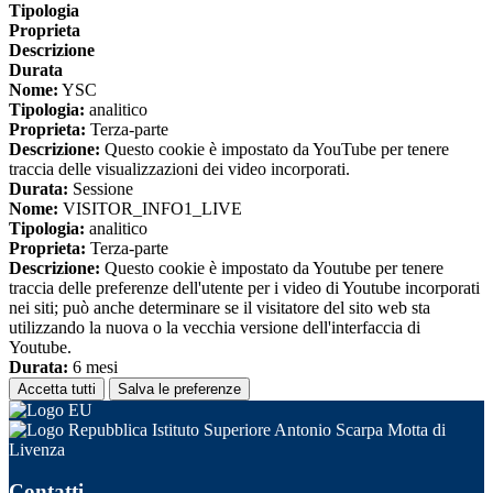
Tipologia
Proprieta
Descrizione
Durata
Nome:
YSC
Tipologia:
analitico
Proprieta:
Terza-parte
Descrizione:
Questo cookie è impostato da YouTube per tenere
traccia delle visualizzazioni dei video incorporati.
Durata:
Sessione
Nome:
VISITOR_INFO1_LIVE
Tipologia:
analitico
Proprieta:
Terza-parte
Descrizione:
Questo cookie è impostato da Youtube per tenere
traccia delle preferenze dell'utente per i video di Youtube incorporati
nei siti; può anche determinare se il visitatore del sito web sta
utilizzando la nuova o la vecchia versione dell'interfaccia di
Youtube.
Durata:
6 mesi
Accetta tutti
Salva le preferenze
Istituto Superiore Antonio Scarpa Motta di
Livenza
Contatti