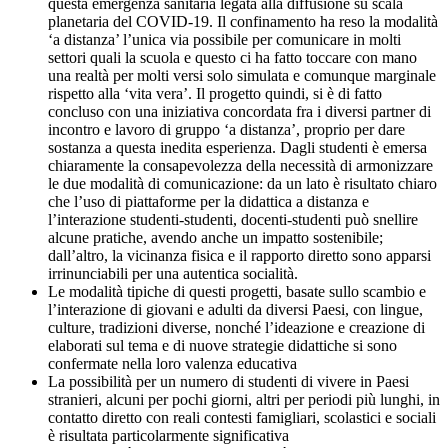
questa emergenza sanitaria legata alla diffusione su scala
planetaria del COVID-19. Il confinamento ha reso la modalità
‘a distanza’ l’unica via possibile per comunicare in molti
settori quali la scuola e questo ci ha fatto toccare con mano
una realtà per molti versi solo simulata e comunque marginale
rispetto alla ‘vita vera’. Il progetto quindi, si è di fatto
concluso con una iniziativa concordata fra i diversi partner di
incontro e lavoro di gruppo ‘a distanza’, proprio per dare
sostanza a questa inedita esperienza. Dagli studenti è emersa
chiaramente la consapevolezza della necessità di armonizzare
le due modalità di comunicazione: da un lato è risultato chiaro
che l’uso di piattaforme per la didattica a distanza e
l’interazione studenti-studenti, docenti-studenti può snellire
alcune pratiche, avendo anche un impatto sostenibile;
dall’altro, la vicinanza fisica e il rapporto diretto sono apparsi
irrinunciabili per una autentica socialità.
Le modalità tipiche di questi progetti, basate sullo scambio e
l’interazione di giovani e adulti da diversi Paesi, con lingue,
culture, tradizioni diverse, nonché l’ideazione e creazione di
elaborati sul tema e di nuove strategie didattiche si sono
confermate nella loro valenza educativa
La possibilità per un numero di studenti di vivere in Paesi
stranieri, alcuni per pochi giorni, altri per periodi più lunghi, in
contatto diretto con reali contesti famigliari, scolastici e sociali
è risultata particolarmente significativa