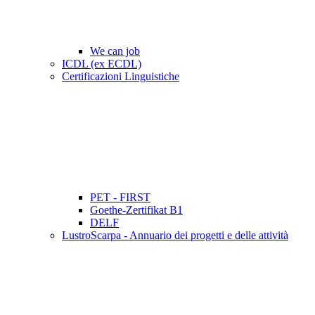
We can job
ICDL (ex ECDL)
Certificazioni Linguistiche
PET - FIRST
Goethe-Zertifikat B1
DELF
LustroScarpa - Annuario dei progetti e delle attività