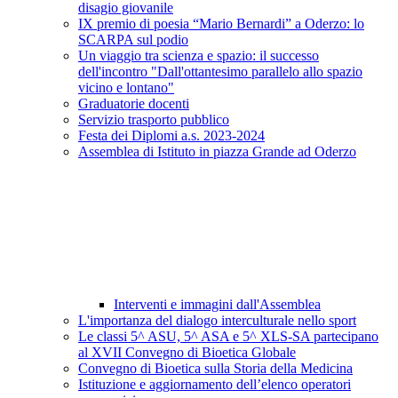
disagio giovanile
IX premio di poesia “Mario Bernardi” a Oderzo: lo
SCARPA sul podio
Un viaggio tra scienza e spazio: il successo
dell'incontro "Dall'ottantesimo parallelo allo spazio
vicino e lontano"
Graduatorie docenti
Servizio trasporto pubblico
Festa dei Diplomi a.s. 2023-2024
Assemblea di Istituto in piazza Grande ad Oderzo
Interventi e immagini dall'Assemblea
L'importanza del dialogo interculturale nello sport
Le classi 5^ ASU, 5^ ASA e 5^ XLS-SA partecipano
al XVII Convegno di Bioetica Globale
Convegno di Bioetica sulla Storia della Medicina
Istituzione e aggiornamento dell’elenco operatori