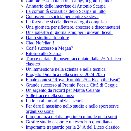
Campionesse d'Italia di Teamgym gold I junior
Annuario delle interviste di Antonio Scarpa
La comunità scolastica dello Scarpa in lutto
Conoscere la società per capire se stessi
La forza che si cela dietro ad ogni conquista
Una giornata per riflettere, crescere e disconnettersi
Una palestra di giornalismo per i giovani liceali
Dallo studio al tricolore
Ciao Nefeliani!
Cos’è successo a Megan?
Ritorno allo Scarpa
Tracce parlate, il museo raccontato dalla 2^ A Liceo
classico
Un'immersione nella scienza e nella tecnica
Progetto Didattica della scienza 2024-2025
Finale contest “Royal Rumble 25 – Keep the Beat”
Grande successo al Premio Poesia Città di Ceggia
Un argento da record per Mattia Celante
Sulle tracce della speranza
La lotta ai tumori inizia a scuola
Per dare il massimo nello studio e nello sport serve
organizzazione
L'importanza del dialogo interculturale nello sport
Gestire studio e sport è un esercizio quotidiano
Importante traguardo per la 2^ A del Liceo classico