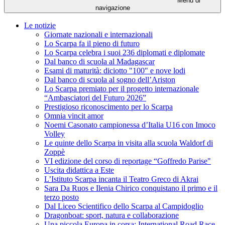
Menu di
navigazione
Le notizie
Giornate nazionali e internazionali
Lo Scarpa fa il pieno di futuro
Lo Scarpa celebra i suoi 236 diplomati e diplomate
Dal banco di scuola al Madagascar
Esami di maturità: diciotto "100" e nove lodi
Dal banco di scuola al sogno dell’Ariston
Lo Scarpa premiato per il progetto internazionale
“Ambasciatori del Futuro 2026”
Prestigioso riconoscimento per lo Scarpa
Omnia vincit amor
Noemi Casonato campionessa d’Italia U16 con Imoco
Volley
Le quinte dello Scarpa in visita alla scuola Waldorf di
Zoppè
VI edizione del corso di reportage “Goffredo Parise"
Uscita didattica a Este
L’Istituto Scarpa incanta il Teatro Greco di Akrai
Sara Da Ruos e Ilenia Chirico conquistano il primo e il
terzo posto
Dal Liceo Scientifico dello Scarpa al Campidoglio
Dragonboat: sport, natura e collaborazione
Una piccola Europa in corsa: International Road Race