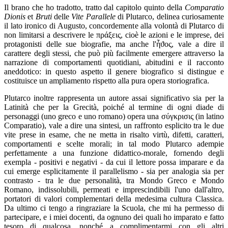
Il brano che ho tradotto, tratto dal capitolo quinto della
Comparatio
Dionis
et
Bruti
delle
Vite Parallele
di Plutarco, delinea curiosamente
il lato ironico di Augusto, concordemente alla volontà di Plutarco di
non limitarsi a descrivere le πράξεις, cioè le azioni e le imprese, dei
protagonisti delle sue biografie, ma anche l'ἦϑος, vale a dire il
carattere degli stessi, che può più facilmente emergere attraverso la
narrazione di comportamenti quotidiani, abitudini e il racconto
aneddotico: in questo aspetto il genere biografico si distingue e
costituisce un ampliamento rispetto alla pura opera storiografica.
Plutarco inoltre rappresenta un autore assai significativo sia per la
Latinità che per la Grecità, poiché al termine di ogni diade di
personaggi (uno greco e uno romano) opera una σύγκρισις (in latino
Comparatio), vale a dire una sintesi, un raffronto esplicito tra le due
vite prese in esame, che ne metta in risalto virtù, difetti, caratteri,
comportamenti e scelte morali; in tal modo Plutarco adempie
perfettamente a una funzione didattico-morale, fornendo degli
exempla - positivi e negativi - da cui il lettore possa imparare e da
cui emerge esplicitamente il parallelismo - sia per analogia sia per
contrasto - tra le due personalità, tra Mondo Greco e Mondo
Romano, indissolubili, permeati e imprescindibili l'uno dall'altro,
portatori di valori complementari della medesima cultura Classica.
Da ultimo ci tengo a ringraziare la Scuola, che mi ha permesso di
partecipare, e i miei docenti, da ognuno dei quali ho imparato e fatto
tesoro di qualcosa, nonché a complimentarmi con gli altri