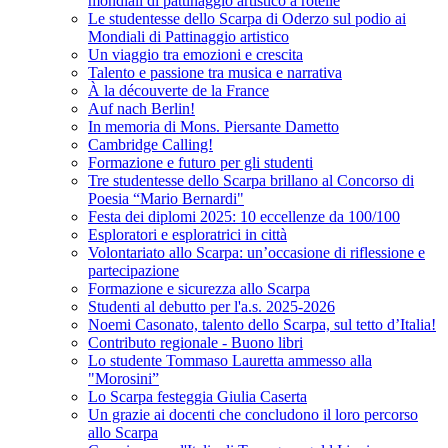
mondiali di pattinaggio artistico a rotelle
Le studentesse dello Scarpa di Oderzo sul podio ai
Mondiali di Pattinaggio artistico
Un viaggio tra emozioni e crescita
Talento e passione tra musica e narrativa
À la découverte de la France
Auf nach Berlin!
In memoria di Mons. Piersante Dametto
Cambridge Calling!
Formazione e futuro per gli studenti
Tre studentesse dello Scarpa brillano al Concorso di
Poesia “Mario Bernardi"
Festa dei diplomi 2025: 10 eccellenze da 100/100
Esploratori e esploratrici in città
Volontariato allo Scarpa: un’occasione di riflessione e
partecipazione
Formazione e sicurezza allo Scarpa
Studenti al debutto per l'a.s. 2025-2026
Noemi Casonato, talento dello Scarpa, sul tetto d’Italia!
Contributo regionale - Buono libri
Lo studente Tommaso Lauretta ammesso alla
"Morosini”
Lo Scarpa festeggia Giulia Caserta
Un grazie ai docenti che concludono il loro percorso
allo Scarpa