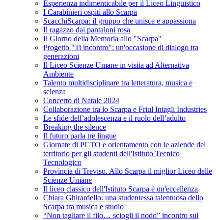
Esperienza indimenticabile per il Liceo Linguistico
I Carabinieri ospiti allo Scarpa
ScacchiScarpa: il gruppo che unisce e appassiona
Il ragazzo dai pantaloni rosa
Il Giorno della Memoria allo "Scarpa"
Progetto "Ti incontro": un'occasione di dialogo tra
generazioni
Il Liceo Scienze Umane in visita ad Alternativa
Ambiente
Talento multidisciplinare tra letteratura, musica e
scienza
Concerto di Natale 2024
Collaborazione tra lo Scarpa e Friul Intagli Industries
Le sfide dell’adolescenza e il ruolo dell’adulto
Breaking the silence
Il futuro parla tre lingue
Giornate di PCTO e orientamento con le aziende del
territorio per gli studenti dell'Istituto Tecnico
Tecnologico
Provincia di Treviso. Allo Scarpa il miglior Liceo delle
Scienze Umane
Il liceo classico dell'Istituto Scarpa è un'eccellenza
Chiara Ghirardello: una studentessa talentuosa dello
Scarpa tra musica e studio
“Non tagliare il filo… sciogli il nodo” incontro sul