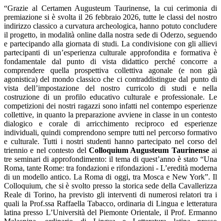
“
Grazie al
Certamen Augusteum Taurinense
, la cui cerimonia di
premiazione si è svolta il 26 febbraio 2026, tutte le classi del nostro
indirizzo classico a curvatura archeologica, hanno potuto concludere
il progetto, in modalità online dalla nostra sede di Oderzo, seguendo
e partecipando alla giornata di studi. La condivisione con gli allievi
partecipanti di un’esperienza culturale approfondita e formativa è
fondamentale dal punto di vista didattico perché concorre a
comprendere quella prospettiva collettiva agonale (e non già
agonistica) del mondo classico che ci contraddistingue dal punto di
vista dell’impostazione del nostro curricolo di studi e nella
costruzione di un profilo educativo culturale e professionale. Le
competizioni dei nostri ragazzi sono infatti nel contempo esperienze
collettive, in quanto la preparazione avviene in classe in un contesto
dialogico e corale di arricchimento reciproco ed esperienze
individuali, quindi comprendono sempre tutti nel percorso formativo
e culturale. Tutti i nostri studenti hanno partecipato nel corso del
triennio e nel contesto del
Colloquium Augusteum Taurinense
ai
tre seminari di approfondimento: il tema di quest’anno è stato “Una
Roma, tante Rome: tra fondazioni e rifondazioni - L’eredità moderna
di un modello antico. La Roma di oggi, tra Mosca e New York”. Il
Colloquium, che si è svolto presso la storica sede della Cavallerizza
Reale di Torino, ha previsto gli interventi di numerosi relatori tra i
quali la Prof.ssa Raffaella Tabacco, ordinaria di Lingua e letteratura
latina presso L’Università del Piemonte Orientale, il Prof. Ermanno