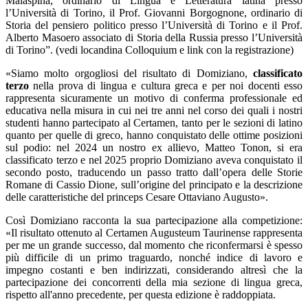
Malaspina, ordinario di Lingua e Letteratura latina presso
l’Università di Torino, il Prof. Giovanni Borgognone, ordinario di
Storia del pensiero politico presso l’Università di Torino e il Prof.
Alberto Masoero associato di Storia della Russia presso l’Università
di Torino”
. (vedi locandina Colloquium e link con la registrazione)
«Siamo molto orgogliosi del risultato di
Domiziano
,
classificato
terzo
nella prova di lingua e cultura greca
e per noi docenti esso
rappresenta sicuramente un motivo di conferma professionale ed
educativa nella misura in cui nei tre anni nel corso dei quali i nostri
studenti hanno partecipato al Certamen, tanto per le sezioni di latino
quanto per quelle di greco, hanno conquistato delle ottime posizioni
sul podio: nel 2024 un nostro ex allievo, Matteo Tonon, si era
classificato terzo e nel 2025 proprio Domiziano aveva conquistato il
secondo posto, traducendo un passo tratto dall’opera delle Storie
Romane di Cassio Dione, sull’origine del principato e la descrizione
delle caratteristiche del princeps Cesare Ottaviano Augusto».
Così Domiziano racconta la sua partecipazione alla competizione:
«Il risultato ottenuto al Certamen Augusteum Taurinense rappresenta
per me un grande successo, dal momento che riconfermarsi è spesso
più difficile di un primo traguardo, nonché indice di lavoro e
impegno costanti e ben indirizzati, considerando altresì che la
partecipazione dei concorrenti della mia sezione di lingua greca,
rispetto all'anno precedente, per questa edizione è raddoppiata.