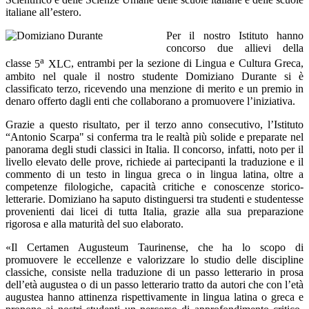
italiane all’estero.
Per il nostro Istituto hanno
concorso due allievi della
a
classe
5
XLC
, entrambi per la sezione di Lingua e Cultura Greca,
ambito nel quale il nostro studente Domiziano Durante si è
classificato terzo, ricevendo una menzione di merito e un premio in
denaro offerto dagli enti che collaborano a promuovere l’iniziativa.
Grazie a questo risultato, per il terzo anno consecutivo, l’Istituto
“Antonio Scarpa" si conferma tra le realtà più solide e preparate nel
panorama degli studi classici in Italia. Il concorso, infatti, noto per il
livello elevato delle prove, richiede ai partecipanti la traduzione e il
commento di un testo in lingua greca o in lingua latina, oltre a
competenze filologiche, capacità critiche e conoscenze storico-
letterarie. Domiziano ha saputo distinguersi tra studenti e studentesse
provenienti dai licei di tutta Italia, grazie alla sua preparazione
rigorosa e alla maturità del suo elaborato.
«Il
Certamen Augusteum Taurinense
, che ha lo scopo di
promuovere le eccellenze e valorizzare lo studio delle discipline
classiche, consiste nella traduzione di un passo letterario in prosa
dell’età augustea o di un passo letterario tratto da autori che con l’età
augustea hanno attinenza rispettivamente in lingua latina o greca e