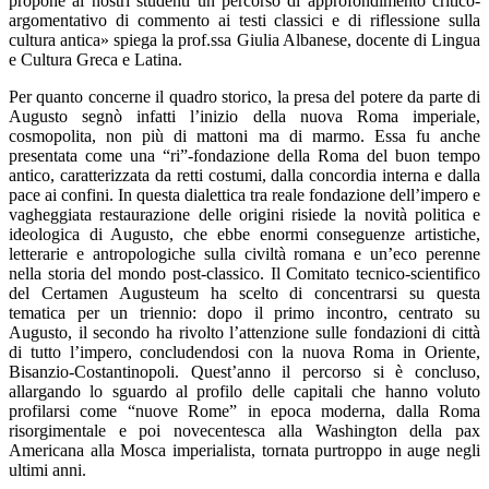
propone ai nostri studenti un percorso di approfondimento critico-
argomentativo di commento ai testi classici e di riflessione sulla
cultura antica»
spiega la prof.ssa Giulia Albanese, docente di Lingua
e Cultura Greca e Latina.
Per quanto concerne il quadro storico, la presa del potere da parte di
Augusto segnò infatti l’inizio della nuova Roma imperiale,
cosmopolita, non più di mattoni ma di marmo. Essa fu anche
presentata come una “ri”-fondazione della Roma del buon tempo
antico, caratterizzata da retti costumi, dalla concordia interna e dalla
pace ai confini. In questa dialettica tra reale fondazione dell’impero e
vagheggiata restaurazione delle origini risiede la novità politica e
ideologica di Augusto, che ebbe enormi conseguenze artistiche,
letterarie e antropologiche sulla civiltà romana e un’eco perenne
nella storia del mondo post-classico. Il Comitato tecnico-scientifico
del
Certamen Augusteum
ha scelto di concentrarsi su questa
tematica per un triennio: dopo il primo incontro, centrato su
Augusto, il secondo ha rivolto l’attenzione sulle fondazioni di città
di tutto l’impero, concludendosi con la nuova Roma in Oriente,
Bisanzio-Costantinopoli. Quest’anno il percorso si è concluso,
allargando lo sguardo al profilo delle capitali che hanno voluto
profilarsi come “nuove Rome” in epoca moderna, dalla Roma
risorgimentale e poi novecentesca alla Washington della
pax
Americana
alla Mosca imperialista, tornata purtroppo in auge negli
ultimi anni.