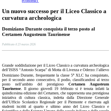
economici
Un nuovo successo per il Liceo Classico a
curvatura archeologica
Domiziano Durante conquista il terzo posto al
Certamen Augusteum Taurinense
Pubblicato il 23 marzo 2026
Grande soddisfazione per il Liceo Classico a curvatura archeologica
dell’ISISS “Antonio Scarpa” di Motta di Livenza e Oderzo: l’allievo
a
Domiziano Durante, frequentante la classe 5
XLC ha conquistato,
per il secondo anno consecutivo, il podio, classificandosi al terzo
posto nell’ambito del prestigioso
Certamen Augusteum
Taurinense
.
Il giorno giovedì 19 febbraio si è tenuta infatti la
quindicesima edizione del
Certamen
, che rappresenta una prestigiosa
iniziativa di cultura classica, indetta dalla Direzione Generale
dell’Ufficio Scolastico Regionale per il Piemonte e riservata agli
studenti iscritti al quarto e ultimo anno del Liceo Classico e
Scientifico e delle Scienze Umane delle scuole italiane e delle scuole