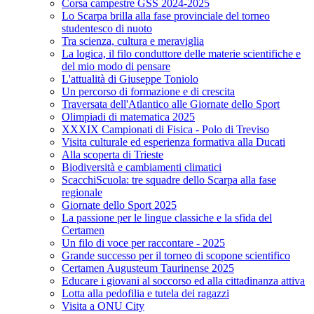
Corsa campestre GSS 2024-2025
Lo Scarpa brilla alla fase provinciale del torneo
studentesco di nuoto
Tra scienza, cultura e meraviglia
La logica, il filo conduttore delle materie scientifiche e
del mio modo di pensare
L'attualità di Giuseppe Toniolo
Un percorso di formazione e di crescita
Traversata dell'Atlantico alle Giornate dello Sport
Olimpiadi di matematica 2025
XXXIX Campionati di Fisica - Polo di Treviso
Visita culturale ed esperienza formativa alla Ducati
Alla scoperta di Trieste
Biodiversità e cambiamenti climatici
ScacchiScuola: tre squadre dello Scarpa alla fase
regionale
Giornate dello Sport 2025
La passione per le lingue classiche e la sfida del
Certamen
Un filo di voce per raccontare - 2025
Grande successo per il torneo di scopone scientifico
Certamen Augusteum Taurinense 2025
Educare i giovani al soccorso ed alla cittadinanza attiva
Lotta alla pedofilia e tutela dei ragazzi
Visita a ONU City