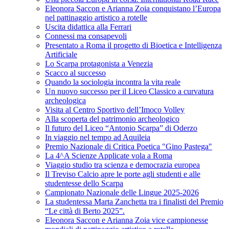
Eleonora Saccon e Arianna Zoia conquistano l’Europa
nel pattinaggio artistico a rotelle
Uscita didattica alla Ferrari
Connessi ma consapevoli
Presentato a Roma il progetto di Bioetica e Intelligenza
Artificiale
Lo Scarpa protagonista a Venezia
Scacco al successo
Quando la sociologia incontra la vita reale
Un nuovo successo per il Liceo Classico a curvatura
archeologica
Visita al Centro Sportivo dell’Imoco Volley
Alla scoperta del patrimonio archeologico
Il futuro del Liceo “Antonio Scarpa” di Oderzo
In viaggio nel tempo ad Aquileia
Premio Nazionale di Critica Poetica "Gino Pastega"
La 4^A Scienze Applicate vola a Roma
Viaggio studio tra scienza e democrazia europea
Il Treviso Calcio apre le porte agli studenti e alle
studentesse dello Scarpa
Campionato Nazionale delle Lingue 2025-2026
La studentessa Marta Zanchetta tra i finalisti del Premio
“Le città di Berto 2025”.
Eleonora Saccon e Arianna Zoia vice campionesse